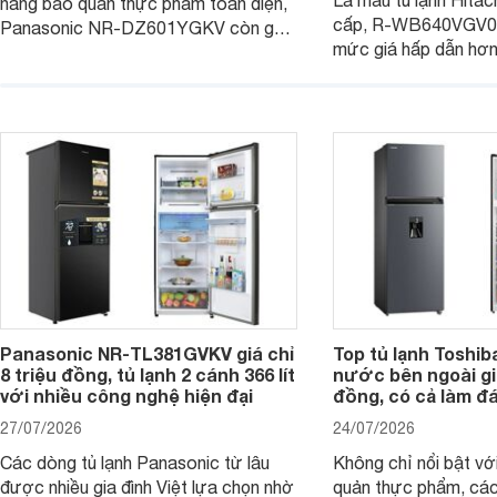
Là mẫu tủ lạnh Hitac
năng bảo quản thực phẩm toàn diện,
cấp, R-WB640VGV0 
Panasonic NR-DZ601YGKV còn gây
mức giá hấp dẫn hơ
chú ý với công nghệ Nanoe™ X độc
trình giảm giá, trở t
quyền, được hãng công bố có khả
đáng cân nhắc cho cá
năng giảm tới 90% dư lượng thuốc
đang tìm kiếm sản ph
trừ sâu còn tồn đọng trên thực phẩm.
nhiều công nghệ.
Panasonic NR-TL381GVKV giá chỉ
Top tủ lạnh Toshib
8 triệu đồng, tủ lạnh 2 cánh 366 lít
nước bên ngoài giá
với nhiều công nghệ hiện đại
đồng, có cả làm đ
27/07/2026
24/07/2026
Các dòng tủ lạnh Panasonic từ lâu
Không chỉ nổi bật vớ
được nhiều gia đình Việt lựa chọn nhờ
quản thực phẩm, các