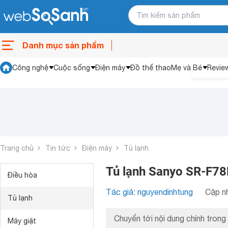
Danh mục sản phẩm
Công nghệ
Cuộc sống
Điện máy
Đồ thể thao
Mẹ và Bé
Revie
Trang chủ
Tin tức
Điện máy
Tủ lạnh
Tủ lạnh Sanyo SR-F78
Điều hòa
Tác giả: nguyendinhtung
Cập nh
Tủ lạnh
Chuyển tới nội dung chính trong 
Máy giặt