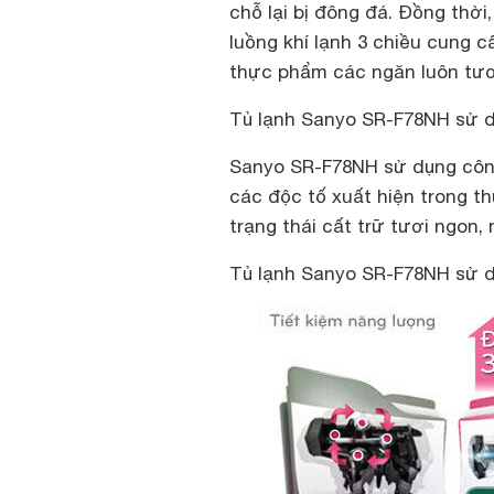
chỗ lại bị đông đá. Đồng thời,
luồng khí lạnh 3 chiều cung 
thực phẩm các ngăn luôn tươ
Tủ lạnh Sanyo SR-F78NH sử 
Sanyo SR-F78NH sử dụng c
ôn
các độc tố xuất hiện trong t
trạng thái cất trữ tươi ngon,
Tủ lạnh Sanyo SR-F78NH sử 