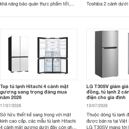
khả năng bảo quản thực phẩm tốt,
Toshiba 2 cánh dướ
vận hành bền bỉ cùng nhiều công nghệ
trang bị vòi lấy nước
hiện đại. Tuy nhiên, mức giá thường
lợi, mang đến trải ng
cao hơn so với nhiều sản phẩm cùng
nghi hơn cho gia đình 
phân khúc khiến không ít người dùng
phải cân nhắc. Trên thị trường hiện
nay, Panasonic
Top tủ lạnh Hitachi 4 cánh mặt
LG T30SV giảm giá 
gương sang trọng đáng mua
đồng, tủ lạnh 2 cá
năm 2026
điện cho gia đình
17/07/2026
13/07/2026
Sở hữu thiết kế sang trọng với mặt
Thuộc dòng tủ lạnh 
kính cao cấp, các mẫu tủ lạnh Hitachi
được bán ra tại Việ
4 cánh mặt gương dưới đây còn ghi
LG T30SV mang tới 