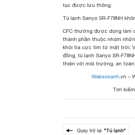
tục được lưu thông.
Tủ lạnh Sanyo SR-F78NH khô
CFC thường được dùng làm chấ
thành phần thuộc nhóm những
khỏi tia cực tím từ mặt trời
đồng, tủ lạnh
Sanyo SR-F78N
thiện với môi trường, an toàn
Websosanh
.vn – 
Tìm kiế
"Tủ lạnh"
Quay trở lại