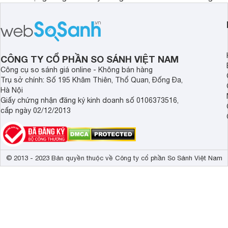
điểm nhờ dung tích lớn cùng nhiều
lượng với những trang
công nghệ bảo quản hiện đại, đáp ứng
mức giá bán dễ tiếp 
tốt nhu cầu lưu trữ thực phẩm của gia
nhiều khách hàng Việ
đình.
CÔNG TY CỔ PHẦN SO SÁNH VIỆT NAM
Công cụ so sánh giá online - Không bán hàng
Trụ sở chính: Số 195 Khâm Thiên, Thổ Quan, Đống Đa,
Hà Nội
Giấy chứng nhận đăng ký kinh doanh số 0106373516,
cấp ngày 02/12/2013
© 2013 - 2023 Bản quyền thuộc về Công ty cổ phần So Sánh Việt Nam