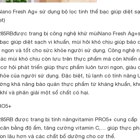
no Fresh Ag+ sử dụng bộ lọc tinh thể bạc giúp diệt sạ
t)
285RB
được trang bị công nghệ khử mùi
Nano Fresh Ag+
 bạc giúp diệt sạch vi khuẩn, mùi hôi khó chịu giúp bảo
 ngon và tốt cho sức khỏe người sử dụng. Công nghệ 
các mùi khó chịu còn lưu trên thực phẩm mà còn khiến 
ơ hội phát triển giúp thực phẩm luôn tươi ngon, giàu 
ỏe của người sử dụng. Đặc biệt, tủ lạnh có tính năng U
ường khả năng bảo quản thực phẩm từ kháng khuẩn, kh
hí và phân giải một số chất có hại.
PRO5+
85RB được trang bị tính năngvitamin PRO5+ cung cấp
 cân bằng độ ẩm, tăng cường vitamin C,… giúp thực p
on lâu hơn và các chất bổ dưỡng cho cơ thể.