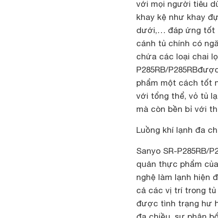
với mọi người tiêu d
khay kệ như khay đự
dưới,… đáp ứng tốt 
cánh tủ chính có ngă
chứa các loại chai l
P285RB/P285RB
được
phẩm một cách tốt nh
với tổng thể, vỏ tủ 
mà còn bền bỉ với th
Luồng khí lạnh đa ch
Sanyo SR-P285RB/P
quản thực phẩm của 
nghệ làm lạnh hiện đ
cả các vị trí trong 
được tình trạng hư h
đa chiều, sự phân b