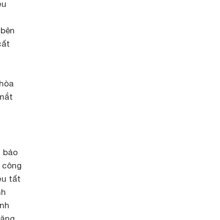
ều
ệ
 bên
cất
 hòa
 mắt
u bảo
g công
ều tất
nh
ạnh
tăng