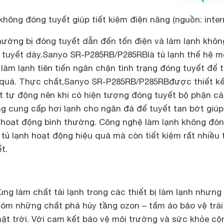
hông đóng tuyết giúp tiết kiệm điện năng (nguồn: inter
thường bị đóng tuyết dẫn đến tốn điện và làm lạnh khôn
p tuyết dày.Sanyo SR-P285RB/P285RB
là tủ lạnh thế hệ m
àm lạnh tiên tiến ngăn chặn tình trạng đóng tuyết để t
 quả. Thực chất,
Sanyo SR-P285RB/P285RB
được thiết k
t tự động nên khi có hiện tượng đóng tuyết bộ phận c
g cung cấp hơi lạnh cho ngăn đá để tuyết tan bớt giúp
ất hoạt động bình thường. Công nghệ làm lạnh không đó
 tủ lạnh hoạt động hiệu quả mà còn tiết kiệm rất nhiều 
t.
g làm chất tải lạnh trong các thiết bị làm lạnh nhưng
óm những chất phá hủy tầng ozon – tấm áo bảo vệ trái
mặt trời. Với cam kết bảo vệ môi trường và sức khỏe cộ