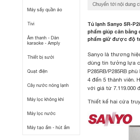
Chuyển tới nội dung c
Máy sấy quần áo
Tủ lạnh Sanyo SR-P2
Tivi
phẩm giúp cân bằng 
Âm thanh - Dàn
phẩm giữ được độ t
karaoke - Amply
Sanyo là thương hiệu
Thiết bị sưởi
dùng tin tưởng lựa c
P285RB/P285RB phù h
Quạt điện
4 đến 5 thành viên.
Cây nước nóng lạnh
với giá từ 7.119.000 
Máy lọc không khí
Thiết kế hai cửa tru
Máy lọc nước
Máy tạo ẩm - hút ẩm