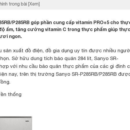
hính trong bài
[Xem]
85RB/P285RB góp phần cung cấp vitamin PRO+5 cho thự
độ ẩm, tăng cường vitamin C trong thực phẩm giúp thự
ươi ngon.
 sản xuất đồ điện, đồ gia dụng uy tín được nhiều người
họn. Sở hữu dung tích bảo quản 284 lít, Sanyo SR-
ợp với nhu cầu bảo quản thực phẩm của các gi đình c
 Hiện nay, trên thị trường Sanyo SR-P285RB/P285RB đượ
đồng.
yền thống