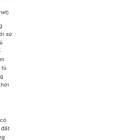
net)
g
ới sử
ủ
ế
ảm
 tủ
ng
thời
 có
 đất
ng