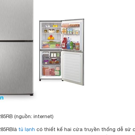
5RB (nguồn: internet)
285RB
là
tủ lạnh
có thiết kế hai cửa truyền thống dễ sử 