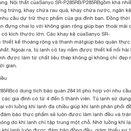
ùng. Nội thất của
Sanyo SR-P285RB/P285RB
gồm khá nhi
ng trứng, khay chứa rau quả, khay chứa nước, ngăn k
nhu cầu dự trữ thực phẩm của gia đình bạn. Đồng thời
n đựng chai lọ với không gian rộng giúp bạn thoải mái 
ọ có kích thước lớn. Các khay kệ của
Sanyo SR-
 thiết kế thoáng rộng và thanh mátgiúp bảo quản thực
ất. Ngoài ra, tủ lạnh có tay nắm được thiết kế nổi hài
lạnh được làm từ chất liệu thép không gỉ không chỉ đẹp
ời gian.
iều
285RB
có dung tích bảo quản 284 lít phù hơp với nhu cầ
các gia đình có từ 4 đến 5 thành viên. Tủ lạnh sử dụn
ại với luồng khí lạnh đa chiều giúp khí lạnh phân phối đ
tủ đảm bảo thực phẩm sẽ luôn được làm lạnh đều và trá
ỏng do khí lạnh chỉ tập trung một chỗ. Nhờ luồng khí l
ổ khí lạnh luôn được đảm bảo đồng đều, giảm thiểu sự 