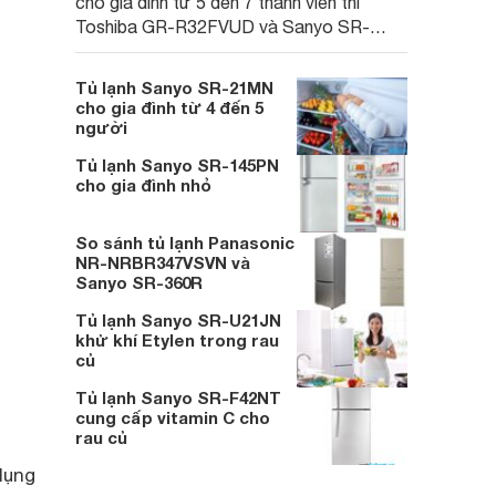
cho gia đình từ 5 đến 7 thành viên thì
Toshiba GR-R32FVUD và Sanyo SR-
360R là hai sản phẩm bạn có thể tham
khảo để lựa chọn.
Tủ lạnh Sanyo SR-21MN
cho gia đình từ 4 đến 5
người
Tủ lạnh Sanyo SR-145PN
cho gia đình nhỏ
So sánh tủ lạnh Panasonic
NR-NRBR347VSVN và
Sanyo SR-360R
Tủ lạnh Sanyo SR-U21JN
khử khí Etylen trong rau
củ
Tủ lạnh Sanyo SR-F42NT
cung cấp vitamin C cho
rau củ
dụng