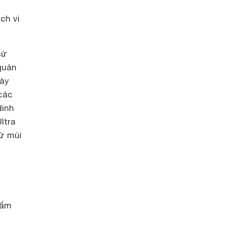
ch vi
sử
 quản
này
các
dinh
ltra
ử mùi
hẩm