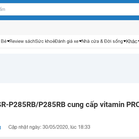
Khác
 Bé
Review sách
Sức khoẻ
Đánh giá xe
Nhà cửa & Đời sống
 SR-P285RB/P285RB cung cấp vitamin PR
g
Cập nhật ngày: 30/05/2020, lúc 18:33