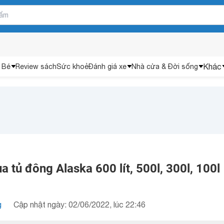
Khác
 Bé
Review sách
Sức khoẻ
Đánh giá xe
Nhà cửa & Đời sống
 tủ đông Alaska 600 lít, 500l, 300l, 100l
g
Cập nhật ngày: 02/06/2022, lúc 22:46