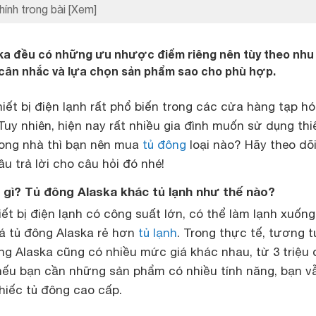
hính trong bài
[Xem]
ska đều có những ưu nhược điểm riêng nên tùy theo nhu
cân nhắc và lựa chọn sản phẩm sao cho phù hợp.
hiết bị điện lạnh rất phổ biến trong các cửa hàng tạp hó
Tuy nhiên, hiện nay rất nhiều gia đình muốn sử dụng thiế
rong nhà thì bạn nên mua
tủ đông
loại nào? Hãy theo dõi
âu trả lời cho câu hỏi đó nhé!
 gì? Tủ đông
Alaska
khác tủ lạnh như thế nào?
iết bị điện lạnh có công suất lớn, có thể làm lạnh xuống
iá tủ đông Alaska rẻ hơn
tủ lạnh
. Trong thực tế, tương t
ông Alaska cũng có nhiều mức giá khác nhau, từ 3 triệu
, nếu bạn cần những sản phẩm có nhiều tính năng, bạn v
hiếc tủ đông cao cấp.