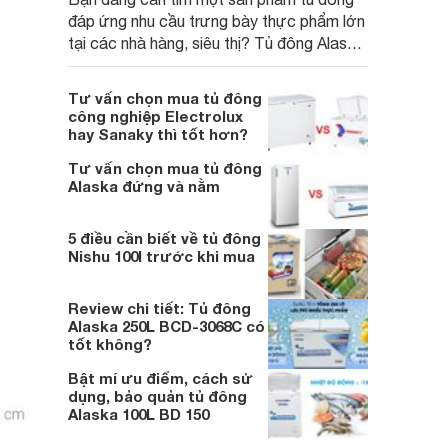
đáp ứng nhu cầu trưng bày thực phẩm lớn
tại các nhà hàng, siêu thị? Tủ đông Alaska
If-1100g3 giá 73 triệu được đánh giá là
sản phẩm đáp ứng được nhu cầu của bạn
Tư vấn chọn mua tủ đông
nhưng liệu có là lựa chọn đầu tư đúng
công nghiệp Electrolux
đắn? Cùng Websosanh.vn tìm hiểu ngay
hay Sanaky thì tốt hơn?
qua bài viết dưới nhé!
Tư vấn chọn mua tủ đông
Alaska đứng và nằm
5 điều cần biết về tủ đông
Nishu 100l trước khi mua
Review chi tiết: Tủ đông
Alaska 250L BCD-3068C có
tốt không?
Bật mí ưu điểm, cách sử
dụng, bảo quản tủ đông
Alaska 100L BD 150