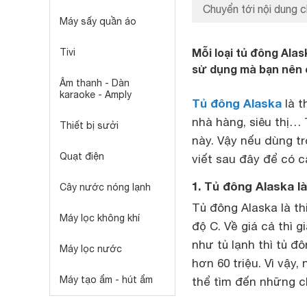
Chuyển tới nội dung c
Máy sấy quần áo
Mỗi loại tủ đông Ala
Tivi
sử dụng mà bạn nên 
Âm thanh - Dàn
karaoke - Amply
Tủ đông Alaska
là t
nhà hàng, siêu thị… 
Thiết bị sưởi
này. Vậy nếu dùng t
Quạt điện
viết sau đây để có c
1. Tủ đông
Alaska
là
Cây nước nóng lạnh
Tủ đông Alaska là th
Máy lọc không khí
độ C. Về giá cả thì g
như tủ lạnh thì tủ đ
Máy lọc nước
hơn 60 triệu. Vì vậy
Máy tạo ẩm - hút ẩm
thể tìm đến những c