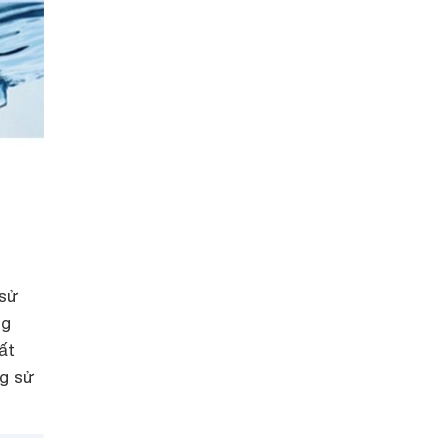
 sử
ng
ất
ng sử