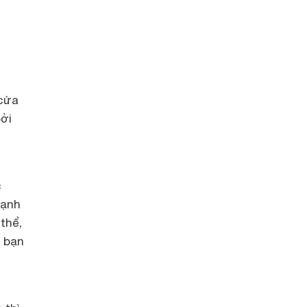
 cửa
ởi
c
lạnh
thể,
, bạn