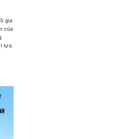
ồ gia
m của
g
i lựa