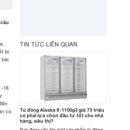
 cầu
a,
TIN TỨC LIÊN QUAN
t bị
 bài
 -18
ự
 đến
Tủ đông Alaska If-1100g3 giá 73 triệu
ẫn có
có phải lựa chọn đầu tư tốt cho nhà
hàng, siêu thị?
Bạn đang cần tìm một sản phẩm tủ đông