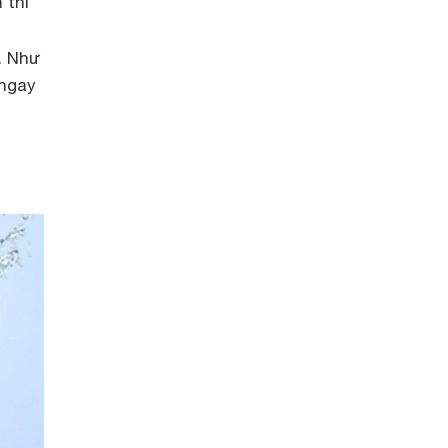
 thì
. Như
 ngay