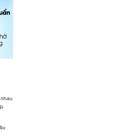
 nhau
p.
cầu