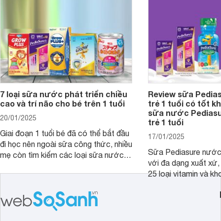
và giá bán của từng loại.
đây.
7 loại sữa nước phát triển chiều
Review sữa Pedia
cao và trí não cho bé trên 1 tuổi
trẻ 1 tuổi có tốt k
sữa nước Pedias
20/01/2025
trẻ 1 tuổi
Giai đoạn 1 tuổi bé đã có thể bắt đầu
17/01/2025
đi học nên ngoài sữa công thức, nhiều
Sữa Pediasure nước 
mẹ còn tìm kiếm các loại sữa nước
với đa dạng xuất xứ,
pha sẵn để bổ sung dưỡng chất cho
25 loại vitamin và k
trẻ. Dưới đây là 7 loại sữa nước phát
nhau rất tốt cho sự p
triển chiều cao và trí não cho bé trên
nhất là các bé biếng
1 tuổi tốt mà mẹ bỉm nên lựa chọn.
cân.