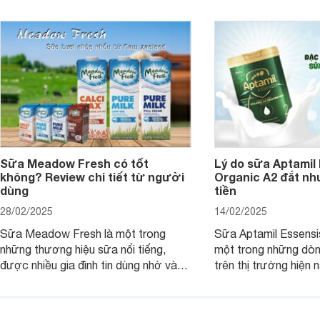
Sữa Meadow Fresh có tốt
Lý do sữa Aptamil
không? Review chi tiết từ người
Organic A2 đắt nh
dùng
tiền
28/02/2025
14/02/2025
Sữa Meadow Fresh là một trong
Sữa Aptamil Essensi
những thương hiệu sữa nổi tiếng,
một trong những dò
được nhiều gia đình tin dùng nhờ vào
trên thị trường hiện 
chất lượng dinh dưỡng và hương vị
phụ huynh khi tìm hi
thơm ngon. Vậy sữa Meadow Fresh
này thường thắc mắc
có tốt không? Thành phần dinh
Aptamil Essensis Org