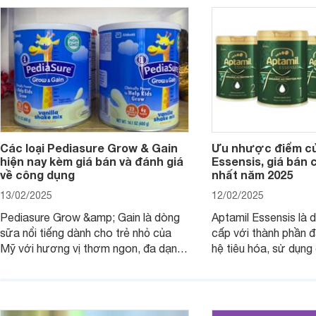
dưỡng có gì đặc biệt? Giá sữa
hơn so với các dòng
Meadow Fresh trên thị trường hiện
giải đáp câu hỏi này,
nay ra sao? Hãy cùng tìm hiểu ngay.
4 yếu tố sau.
Các loại Pediasure Grow & Gain
Ưu nhược điểm củ
hiện nay kèm giá bán và đánh giá
Essensis, giá bán 
về công dụng
nhất năm 2025
13/02/2025
12/02/2025
Pediasure Grow &amp; Gain là dòng
Aptamil Essensis là
sữa nổi tiếng dành cho trẻ nhỏ của
cấp với thành phần 
Mỹ với hương vị thơm ngon, đa dạng
hệ tiêu hóa, sử dụn
mùi vị giúp trẻ tăng cân và phát triển
có cơ địa nhạy cảm 
chiều cao khỏe mạnh. Bài viết sau sẽ
hóa. Vậy dòng sữa n
giới thiệu cho mẹ các loại sữa
biệt, ưu và nhược đi
Pediasure Grow &amp; Gain hiện nay
cùng Websosanh.vn t