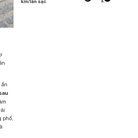
km/lần sạc
ơ
ân
 ấn
 sau
cảm
rải
g phố,
à