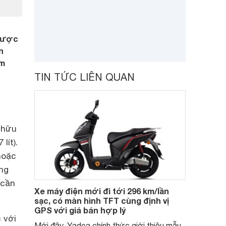
 được
n
ẩm
TIN TỨC LIÊN QUAN
 hữu
lít).
oặc
ùng
 cần
Xe máy điện mới đi tới 296 km/lần
sạc, có màn hình TFT cùng định vị
GPS với giá bán hợp lý
 với
Mới đây, Yadea chính thức giới thiệu mẫu