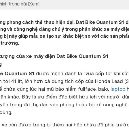
hính trong bài
[Xem]
ang phong cách thể thao hiện đại, Dat Bike Quantum S1
năng và công nghệ đáng chú ý trong phân khúc xe máy điệ
ng bị này giúp mẫu xe tạo sự khác biệt so với các sản ph
ị trường.
 tượng của xe máy điện Dat Bike Quantum S1
g
ke Quantum S1
được mệnh danh là “vua cốp to” khi sở
 tới 41 lít, lớn hơn cả dung tích cốp của Honda Lead (37 
 chứa cùng lúc hai mũ bảo hiểm fullface, balo,
laptop
h
hân khác. Đây là ưu điểm đặc biệt hữu ích với người d
yển trong đô thị, dân văn phòng hoặc tài xế công nghệ
dùng.
, xe còn được trang bị thêm hai hộc chứa đồ phía trước