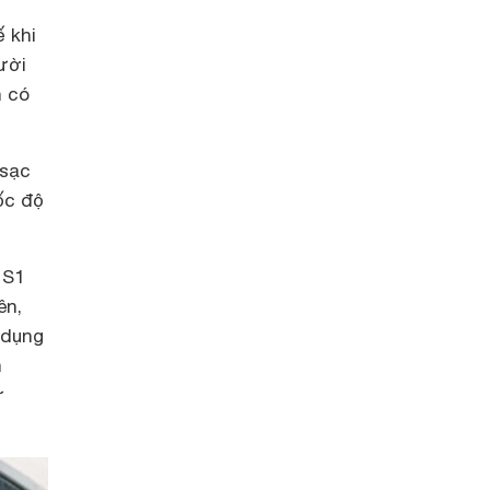
 khi
ười
n có
 sạc
ốc độ
 S1
ên,
 dụng
n
ử