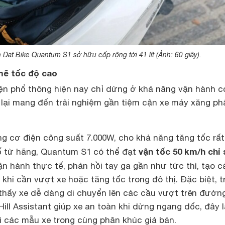
 Dat Bike Quantum S1 sở hữu cốp rộng tới 41 lít (Ảnh: 60 giây).
mẽ tốc độ cao
ện phổ thông hiện nay chỉ dừng ở khả năng vận hành c
 lại mang đến trải nghiệm gần tiệm cận xe máy xăng ph
ng cơ điện công suất 7.000W, cho khả năng tăng tốc rất
vận tốc 50 km/h chỉ
ố từ hãng, Quantum S1 có thể đạt
vận hành thực tế, phản hồi tay ga gần như tức thì, tạo 
 khi cần vượt xe hoặc tăng tốc trong đô thị. Đặc biệt, t
thấy xe dễ dàng di chuyển lên các cầu vượt trên đườn
Hill Assistant giúp xe an toàn khi dừng ngang dốc, đây l
i các mẫu xe trong cùng phân khúc giá bán.