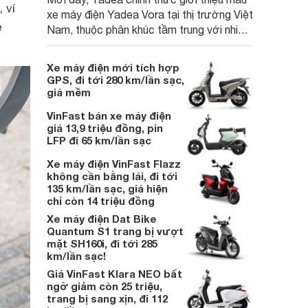
 ví
xe máy điện Yadea Vora tại thị trường Việt
e
Nam, thuộc phân khúc tầm trung với nhiều
trang bị hiện đại hướng đến nhu cầu di
chuyển hằng ngày của người dùng.
Xe máy điện mới tích hợp
GPS, đi tới 280 km/lần sạc,
giá mềm
VinFast bán xe máy điện
giá 13,9 triệu đồng, pin
LFP đi 65 km/lần sạc
Xe máy điện VinFast Flazz
không cần bằng lái, đi tới
135 km/lần sạc, giá hiện
chỉ còn 14 triệu đồng
Xe máy điện Dat Bike
Quantum S1 trang bị vượt
mặt SH160i, đi tới 285
km/lần sạc!
Giá VinFast Klara NEO bất
ngờ giảm còn 25 triệu,
trang bị sang xịn, đi 112