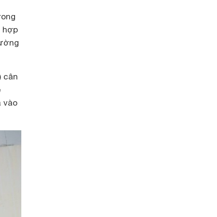
rong
ù hợp
đường
) cân
e
a vào