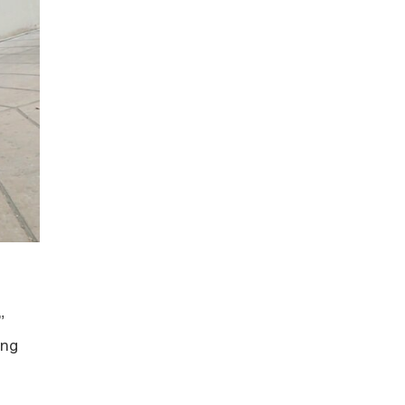
”
ung