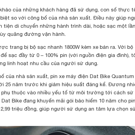
 khảo của những khách hàng đã sử dụng, con số thực tế
biệt so với công bố của nhà sản xuất. Điều này giúp ng
 tiện di chuyển những hành trình dài, hoặc sạc một lầ
 tùy quãng đường vận hành.
c trang bị bộ sạc nhanh 1800W kèm xe bán ra. Với bộ
 để sạc đầy từ 0 – 100% pin (với nguồn điện gia đình), t
ng linh hoạt nhu cầu của người sử dụng.
bố của nhà sản xuất, pin xe máy điện Dat Bike Quantum
tới 25 năm trước khi giảm hiệu suất đáng kể. Đương nhi
 phụ thuộc vào nhiều yếu tố từ môi trường tới cách sử
, Dat Bike đang khuyến mãi gói bảo hiểm 10 năm cho pi
2,99 triệu đồng, giúp người sử dụng an tâm lựa chọn s