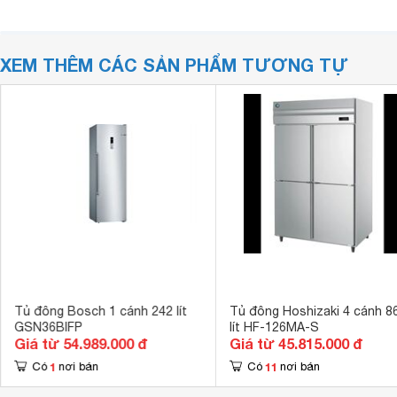
XEM THÊM CÁC SẢN PHẨM TƯƠNG TỰ
Tủ đông Bosch 1 cánh 242 lít
Tủ đông Hoshizaki 4 cánh 8
GSN36BIFP
lít HF-126MA-S
Giá từ 54.989.000 đ
Giá từ 45.815.000 đ
1
11
Có
nơi bán
Có
nơi bán