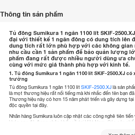
Thông tin sản phẩm
Tủ đông Sumikura 1 ngăn 1100 lít SKIF-2500.XJ
đại với thiết kế 1 ngăn đông có dung tích lên đ
dung tích rất lớn phù hợp với các không gian 
nhu cầu cần 1 sản phẩm để bảo quản lượng lớ
phẩm đang rất được nhiều người dùng ưa chuộn
cùng với mức giá thành phù hợp với kinh tế.
1. Tủ đông Sumikura 1 ngăn 1100 lít SKIF-2500.XJ có 
trường
Tủ đông Sumikura 1 ngăn 1100 lít
SKIF-2500.XJ
là sản phẩ
là mọt thương hiệu rất nổi tiếng mà khi nhắc đến tên bạn đã
Thương hiệu này có hơn 15 năm phát triển và gây dựng tại 
độc quyền tại đây.
Nhãn hàng Sumikura luôn cập nhật các công nghê tiên tiến
khác sau đó được nhập khẩu về tại Việt Nam. Các sản phẩm 
trên thị trường, luôn cố gắng đáp ứng các nhu cầu mà ngườ
phẩm chất lượng nhất có thể nhưng giá thành của chúng vẫ