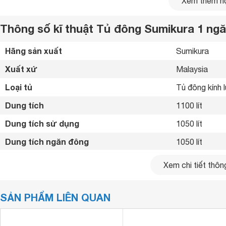
Xem thêm nộ
được ưa chuộng và sử dụng rộng rãi trên thị trường.
Thông số kĩ thuật Tủ đông Sumikura 1 ngăn
Hãng sản xuất
Sumikura 
Xuất xứ
Malaysia 
Loại tủ
Tủ đông kính l
Dung tích
1100 lít
Dung tích sử dụng
1050 lít
Dung tích ngăn đông
1050 lít
Số cửa
2 cửa
Xem chi tiết thông
Số ngăn
1 ngăn đông 
SẢN PHẨM LIÊN QUAN
Nhiệt độ ngăn đông
-18 ~ 10 ºC
Công nghệ làm lạnh
Làm lạnh trực 