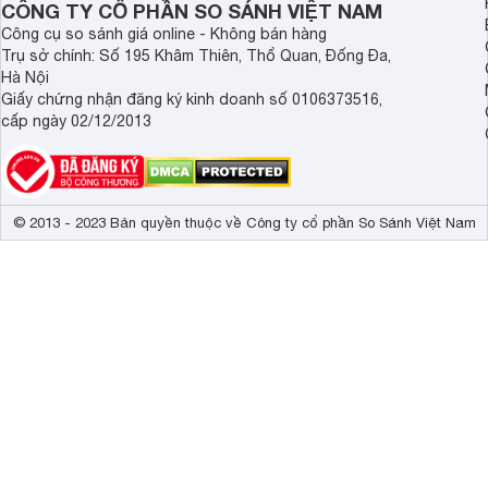
CÔNG TY CỔ PHẦN SO SÁNH VIỆT NAM
màu trang nhã, nhẹ nhàng mang màu sắc tinh tế, dễ dàng kế
Công cụ so sánh giá online - Không bán hàng
người tiêu dùng trong việc lựa chọn vị trí đặt sản phẩm.
Trụ sở chính: Số 195 Khâm Thiên, Thổ Quan, Đống Đa,
Lòng
tủ đông Sumikura
SKIF-2500.XJ được làm bằng thép s
Hà Nội
phẩm được bảo quản bên trong. Bề mặt được làm từ nhựa 
Giấy chứng nhận đăng ký kinh doanh số 0106373516,
nhanh chóng và hiệu quả hơn. Thân tủ được làm từ chất l
cấp ngày 02/12/2013
tốt, nâng cao độ bền bỉ cho sản phẩm này. Bên cạnh đó tủ 
đóng mở cánh tủ dễ dàng hơn bao giờ hết.
Tủ đông
Sumikura 1100 lít SKIF-2500.XJ được trang bị các
tủ giúp người dùng dễ dàng tùy chỉnh nhiệt độ theo mong m
© 2013 - 2023 Bản quyền thuộc về Công ty cổ phần So Sánh Việt Nam