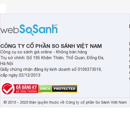
Vali
kéo 24 inch
Sử dụng ổ khóa TSA tiêu chuẩn an ninh quốc tế giúp bạn an
CÔNG TY CỔ PHẦN SO SÁNH VIỆT NAM
TSA có thể mở hành lý để kiểm tra an ninh và khóa lại mà k
Công cụ so sánh giá online - Không bán hàng
Trụ sở chính: Số 195 Khâm Thiên, Thổ Quan, Đống Đa,
Hà Nội
Giấy chứng nhận đăng ký kinh doanh số 0106373516,
cấp ngày 02/12/2013
© 2013 - 2023 Bản quyền thuộc về Công ty cổ phần So Sánh Việt Nam