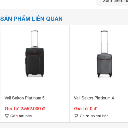
Xem thêm nộ
SẢN PHẨM LIÊN QUAN
Vali Sakos Platinum 5
Vali Sakos Platinum 4
Giá từ 2.552.000 đ
Giá từ 0 đ
1
Có
nơi bán
Chưa có nơi bán