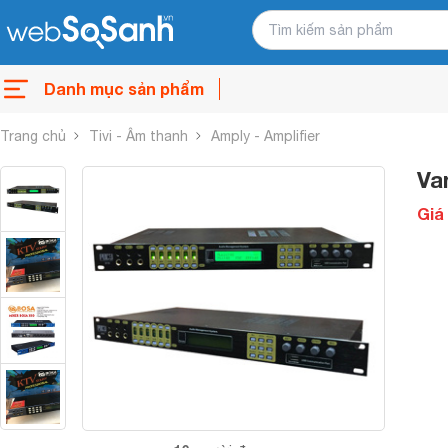
Danh mục sản phẩm
Trang chủ
Tivi - Âm thanh
Amply - Amplifier
Va
Giá 