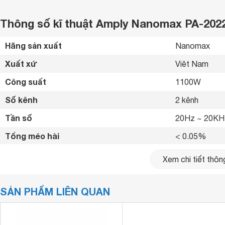
Thông số kĩ thuật Amply Nanomax PA-202
Hãng sản xuất
Nanomax 
Xuất xứ
Viêt Nam 
Công suất
1100W 
Số kênh
2 kênh
Tần số
20Hz ~ 20KH
Tổng méo hài
< 0.05% 
Kết nối không dây
Bluetooth 5.0
Xem chi tiết thông
Kết nối khác
Jack RCA in/
SẢN PHẨM LIÊN QUAN
Kích thước
420 x 325 x 
Trọng lượng
15 kg