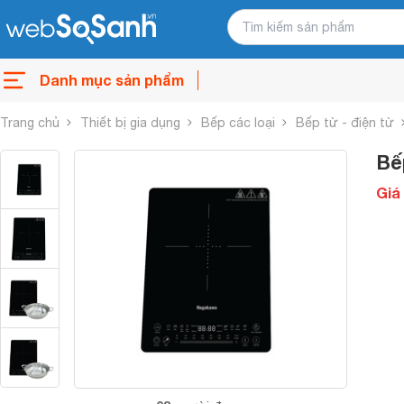
Danh mục sản phẩm
Trang chủ
Thiết bị gia dụng
Bếp các loại
Bếp từ - điện từ
Bế
Giá 