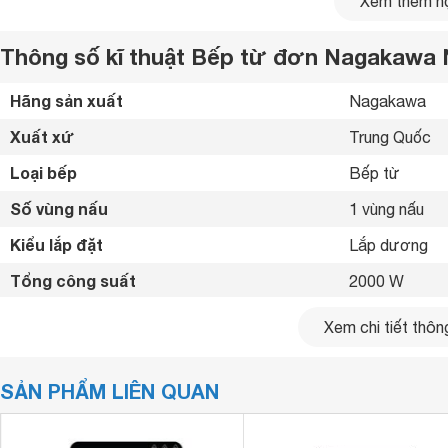
Xem thêm nộ
Thông số kĩ thuật Bếp từ đơn Nagakawa
Hãng sản xuất
Nagakawa 
Xuất xứ
Trung Quốc 
Loại bếp
Bếp từ 
Số vùng nấu
1 vùng nấu 
Kiểu lắp đặt
Lắp dương 
Tổng công suất
2000 W
Bảng điều khiển
Cảm ứng 
Xem chi tiết thông
Chất liệu mặt bếp
Mặt kính cườn
SẢN PHẨM LIÊN QUAN
Loại nồi nấu
Chỉ sử dụng lo
Bảng điều khiển cảm ứng Tiếng Việt dễ sử dụng
Chế độ hẹn giờ
Có hẹn giờ 
NAG0713
được làm bằng kính chịu lực, chịu nhiệt siêu bền
Bảng điều khiển cảm ứng bằng Tiếng Việt nhạy bén, sử dụn