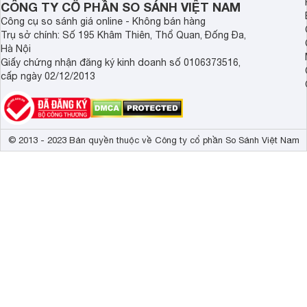
CÔNG TY CỔ PHẦN SO SÁNH VIỆT NAM
Bếp từ NAG0713 có chức năng khóa trẻ em, giúp bạn yên t
Công cụ so sánh giá online - Không bán hàng
Trụ sở chính: Số 195 Khâm Thiên, Thổ Quan, Đống Đa,
Tự động ngắt bếp khi quá nhiệt
Hà Nội
Bếp từ còn trang bị tính năng tự ngắt điện khi nhiệt độ vượ
Giấy chứng nhận đăng ký kinh doanh số 0106373516,
bảo an toàn khi sử dụng.
cấp ngày 02/12/2013
Tặng kèm nồi lẩu inox
Bếp từ đi kèm 1 nồi lẩu inox sáng bóng, dùng nấu lẩu, xào 
© 2013 - 2023 Bản quyền thuộc về Công ty cổ phần So Sánh Việt Nam