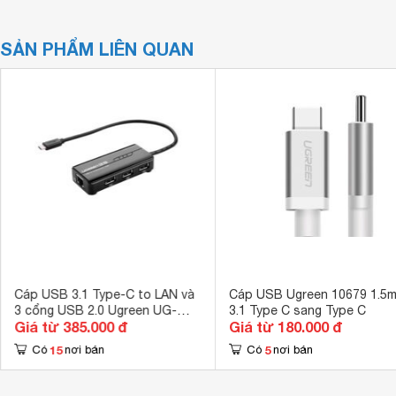
SẢN PHẨM LIÊN QUAN
Cáp USB 3.1 Type-C to LAN và
Cáp USB Ugreen 10679 1.5m
3 cổng USB 2.0 Ugreen UG-
3.1 Type C sang Type C
Giá từ 385.000 đ
Giá từ 180.000 đ
30289
15
5
Có
nơi bán
Có
nơi bán