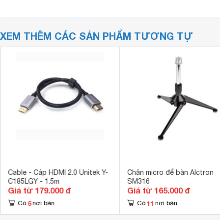
XEM THÊM CÁC SẢN PHẨM TƯƠNG TỰ
Cable - Cáp HDMI 2.0 Unitek Y-
Chân micro để bàn Alctron
C185LGY - 1.5m
SM316
Giá từ 179.000 đ
Giá từ 165.000 đ
5
11
Có
nơi bán
Có
nơi bán