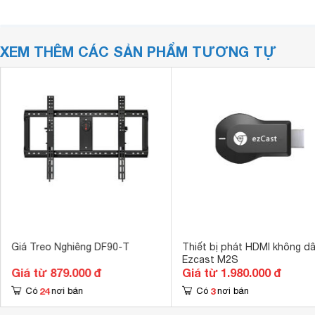
XEM THÊM CÁC SẢN PHẨM TƯƠNG TỰ
Giá Treo Nghiêng DF90-T
Thiết bị phát HDMI không d
Ezcast M2S
Giá từ 879.000 đ
Giá từ 1.980.000 đ
24
3
Có
nơi bán
Có
nơi bán