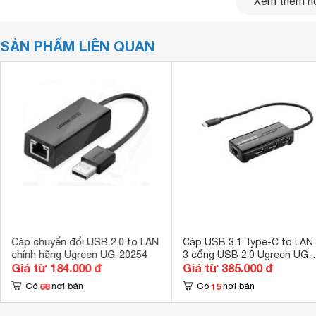
Xem thêm nộ
chơi game. Đây là giải pháp hiệu quả cho thiết bị không c
nhẹ hiện nay.
SẢN PHẨM LIÊN QUAN
Thu gọn
Nhận xét và Đánh giá
0/5
Cáp chuyển đổi USB 2.0 to LAN
Cáp USB 3.1 Type-C to LAN
chính hãng Ugreen UG-20254
3 cổng USB 2.0 Ugreen UG-
Giá từ 184.000 đ
Giá từ 385.000 đ
30289
68
15
Có
nơi bán
Có
nơi bán