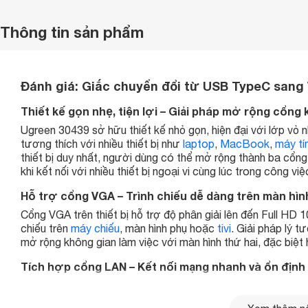
Thông tin sản phẩm
Đánh giá: Giắc chuyển đổi từ USB TypeC sang V
Thiết kế gọn nhẹ, tiện lợi – Giải pháp mở rộng cổng k
Ugreen 30439 sở hữu thiết kế nhỏ gọn, hiện đại với lớp v
tương thích với nhiều thiết bị như
laptop
,
MacBook
,
máy tí
thiết bị duy nhất, người dùng có thể mở rộng thành ba cổn
khi kết nối với nhiều thiết bị ngoại vi cùng lúc trong công vi
Hỗ trợ cổng VGA – Trình chiếu dễ dàng trên màn hìn
Cổng VGA trên thiết bị hỗ trợ độ phân giải lên đến Full HD 1
chiếu trên
máy chiếu
, màn hình phụ hoặc
tivi
. Giải pháp lý t
mở rộng không gian làm việc với màn hình thứ hai, đặc biệt
Tích hợp cổng LAN – Kết nối mạng nhanh và ổn định
Với cổng LAN (RJ45), Ugreen 30439 cho phép người dùng t
đảm bảo kết nối internet luôn ổn định trong các tình huống c