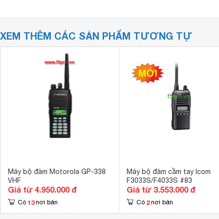
XEM THÊM CÁC SẢN PHẨM TƯƠNG TỰ
Máy bộ đàm Motorola GP-338
Máy bộ đàm cầm tay Icom
VHF
F3033S/F4033S #83
Giá từ 4.950.000 đ
Giá từ 3.553.000 đ
13
2
Có
nơi bán
Có
nơi bán