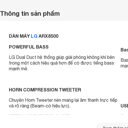
Thông tin sản phẩm
DÀN MÁY
LG
ARX8500
POWERFUL BASS
Bas
LG Dual Duct hệ thống giúp giải phóng không khí bên
Bas
trong một cách hiệu quả hơn để có được tiếng bass
mạn
mạnh mẽ.
HORN COMPRESSION TWEETER
Chuyên Horn Tweeter nén mang lại âm thanh trực tiếp
USB
và rõ ràng (Beam-có hiệu lực).
METALLIC PARABOLA UNIT
Đơn
âm 
Đừng lo lắng về làm hư hỏng hoặc móp
loa
. Bằng
bị 