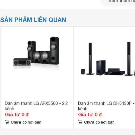
Xem thêm nộ
cách áp dụng một đơn vị kim loại mạnh mẽ của lĩnh vực
âm thanh được tối đa hóa và can thiệp được giảm
thiểu.
SẢN PHẨM LIÊN QUAN
tính năng sản phẩm
Dàn âm thanh LG ARX5500 - 2.2
Dàn âm thanh LG DH6430P - 
kênh
kênh
Giá từ 0 đ
Giá từ 0 đ
Chưa có nơi bán
Chưa có nơi bán