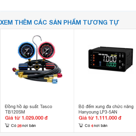
XEM THÊM CÁC SẢN PHẨM TƯƠNG TỰ
Đồng hồ áp suất Tasco
Bộ đếm xung đa chức năng
TB120SM
Hanyoung LP3-5AN
Giá từ 1.029.000 đ
Giá từ 1.111.000 đ
28
4
Có
nơi bán
Có
nơi bán