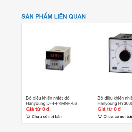
SẢN PHẨM LIÊN QUAN
Bộ điều khiển nhiệt độ
Bộ điều khiển nhi
7
Hanyoung DF4-PKMNR-06
Hanyoung HY300
Giá từ 0 đ
Giá từ 0 đ
Chưa có nơi bán
Chưa có nơi bá