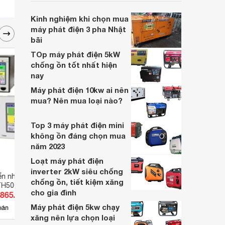
nhu cầu kinh doanh của các gia đình hay
các công ty.
Kinh nghiệm khi chọn mua
máy phát điện 3 pha Nhật
bãi
TOp máy phát điện 5kW
chống ồn tốt nhất hiện
nay
Máy phát điện 10kw ai nên
mua? Nên mua loại nào?
Top 3 máy phát điện mini
không ồn đáng chọn mua
năm 2023
Loạt máy phát điện
inverter 2kW siêu chống
ển nhiệt độ, độ ẩm
Bộ điều khiển nhiệt độ
Bộ đi
chống ồn, tiết kiệm xăng
TH500-22N
Hanyoung VX9-UCNA-A2C
Hany
cho gia đình
.865.175 đ
Giá từ 1.840.300 đ
Giá 
96x96mm
48x9
Máy phát điện 5kw chạy
2
bán
Có
nơi bán
Có
xăng nên lựa chọn loại