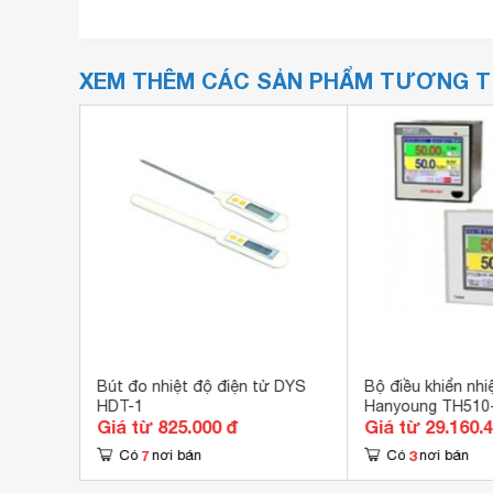
XEM THÊM CÁC SẢN PHẨM TƯƠNG 
Bút đo nhiệt độ điện tử DYS
Bộ điều khiển nhi
A1CT
HDT-1
Hanyoung TH510
Giá từ 825.000 đ
Giá từ 29.160.
7
3
Có
nơi bán
Có
nơi bán