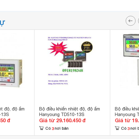
TỰ
ệt độ, độ ẩm
Bộ điều khiển nhiệt độ, độ ẩm
Bộ điều khi
-13S
Hanyoung TD510-13S
Hanyoung 
450 đ
Giá từ 29.160.450 đ
Giá từ 19
3
3
Có
nơi bán
Có
nơi 