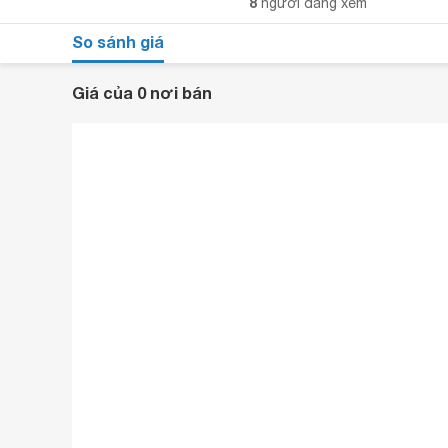
8
người đang xem
So sánh giá
Giá của 0 nơi bán