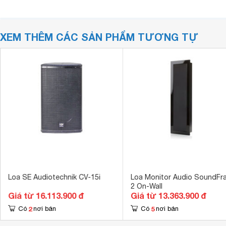
XEM THÊM CÁC SẢN PHẨM TƯƠNG TỰ
Loa SE Audiotechnik CV-15i
Loa Monitor Audio SoundFr
2 On-Wall
Giá từ 16.113.900 đ
Giá từ 13.363.900 đ
2
5
Có
nơi bán
Có
nơi bán