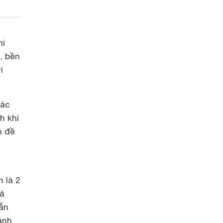
hi
, bền
i
hác
h khi
n đề
 là 2
hả
ẫn
anh