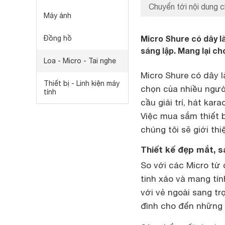
Chuyển tới nội dung c
Máy ảnh
Micro Shure có dây 
Đồng hồ
sáng lập. Mang lại ch
Loa - Micro - Tai nghe
Micro Shure có dây l
Thiết bị - Linh kiện máy
chọn của nhiều ngườ
tính
cầu giải trí, hát ka
Việc mua sắm thiết b
chúng tôi sẽ giới th
Thiết kế đẹp mắt, s
So với các Micro từ 
tinh xảo và mang tí
với vẻ ngoài sang tr
đình cho đến những 