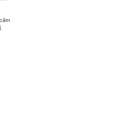
 cắm
ể