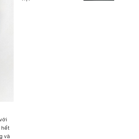
với
 hết
g và