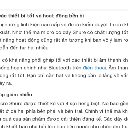
ác thiết bị tốt và hoạt động bền bỉ
bị những linh kiện cao cấp và được kiểm duyệt trước k
 xuất. Nhờ thế mà micro có dây Shure có chất lượng tốt
hả năng hoạt động cũng rất ấn tượng khi bạn vô ý làm rơ
dẫn đến hư hại nhiều.
có khả năng phối ghép tối với các thiết bị âm thanh k
hống hoàn chỉnh như Bluetooth trên
điện thoại
. Âm than
ũng rất tốt. Bạn chỉ cần hát và không cần lo lắng về vấ
ảy ra.
úp giảm nhiễu
ro Shure được thiết kế với 4 sợi riêng biệt. Nó bao gồm
t ở cả hai phía bên phải và bên trái. Chính vì thế mà k
u quả của sản phẩm được cải thiện đáng kể. Các dây d
nh khiết bao phủ bởi lớp bạc bên ngoài cho phép âm th