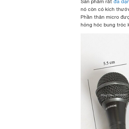
Sản phẩm rất
đa dạ
nó còn có kích thướ
Phần thân micro được
hỏng hóc bung tróc 