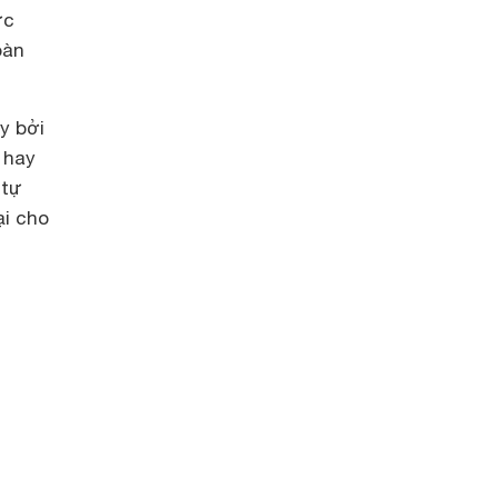
ực
oàn
y bởi
 hay
 tự
ại cho