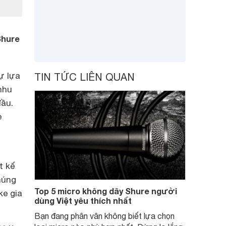
Shure
ự lựa
TIN TỨC LIÊN QUAN
nhu
đầu.
e
t kế
húng
Top 5 micro không dây Shure người
ke gia
dùng Việt yêu thích nhất
Bạn đang phân vân không biết lựa chọn