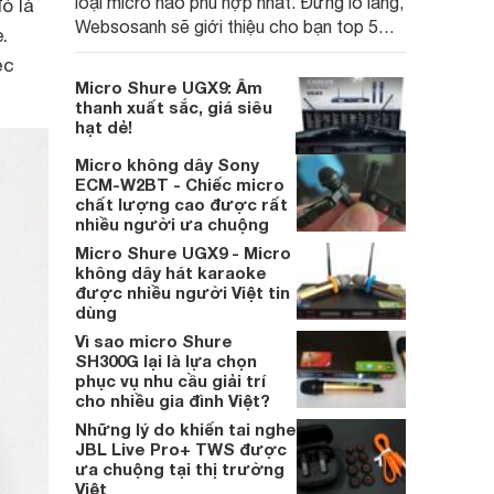
loại micro nào phù hợp nhất. Đừng lo lắng,
ó là
Websosanh sẽ giới thiệu cho bạn top 5
.
mẫu micro không dây Shure được ưa
ệc
chuộng hiện nay.
Micro Shure UGX9: Âm
thanh xuất sắc, giá siêu
hạt dẻ!
Micro không dây Sony
ECM-W2BT - Chiếc micro
chất lượng cao được rất
nhiều người ưa chuộng
Micro Shure UGX9 - Micro
không dây hát karaoke
được nhiều người Việt tin
dùng
Vì sao micro Shure
SH300G lại là lựa chọn
phục vụ nhu cầu giải trí
cho nhiều gia đình Việt?
Những lý do khiến tai nghe
JBL Live Pro+ TWS được
ưa chuộng tại thị trường
Việt