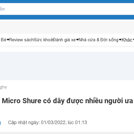
Khác
 Bé
Review sách
Sức khoẻ
Đánh giá xe
Nhà cửa & Đời sống
nghe
n Micro Shure có dây được nhiều người ưa
g
Cập nhật ngày: 01/03/2022, lúc 01:13