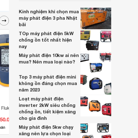
nhu cầu kinh doanh của các gia đình hay
các công ty.
Kinh nghiệm khi chọn mua
máy phát điện 3 pha Nhật
bãi
TOp máy phát điện 5kW
chống ồn tốt nhất hiện
nay
Máy phát điện 10kw ai nên
mua? Nên mua loại nào?
Top 3 máy phát điện mini
không ồn đáng chọn mua
năm 2023
Loạt máy phát điện
inverter 2kW siêu chống
 Fluke Network
Máy Đo pH/ORP để bàn Hanna
Máy q
chống ồn, tiết kiệm xăng
HI5221
độ gi
cho gia đình
050.000 đ
Giá từ 20.152.000 đ
Giá 
83746,
Máy phát điện 5kw chạy
5
bán
Có
nơi bán
Có
xăng nên lựa chọn loại