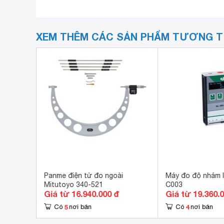
XEM THÊM CÁC SẢN PHẨM TƯƠNG 
EC SRT-
Panme điện tử đo ngoài
Máy đo độ nhám I
Mitutoyo 340-521
C003
Giá từ 16.940.000 đ
Giá từ 19.360.
5
4
Có
nơi bán
Có
nơi bán