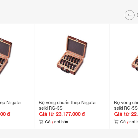
ép Niigata
Bộ vòng chuẩn thép Niigata
Bộ vòng chu
seiki RG-3S
seiki RG-5S
600 đ
Giá từ 23.177.000 đ
Giá từ 22
7
7
Có
nơi bán
Có
nơi 