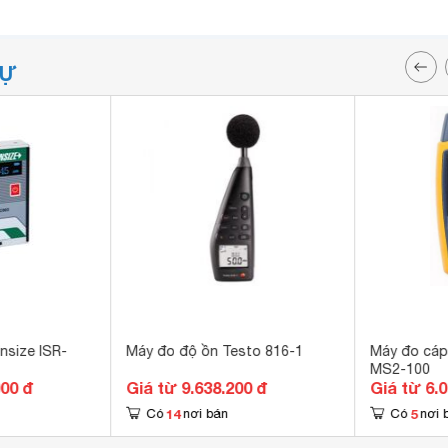
TỰ
nsize ISR-
Máy đo độ ồn Testo 816-1
Máy đo cáp
MS2-100
000 đ
Giá từ 9.638.200 đ
Giá từ 6.
14
5
Có
nơi bán
Có
nơi 