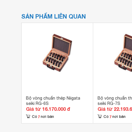
SẢN PHẨM LIÊN QUAN
ta Seiki
Bộ vòng chuẩn thép Niigata
Bộ vòng chuẩn th
seiki RG-6S
seiki RG-7S
Giá từ 16.170.000 đ
Giá từ 22.193.
7
7
Có
nơi bán
Có
nơi bán