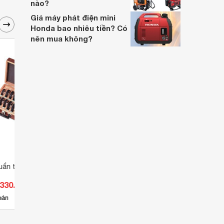
nào?
Giá máy phát điện mini
Honda bao nhiêu tiền? Có
nên mua không?
ẩn thép Niigata
Bộ vòng chuẩn thép Niigata
Bộ vò
seiki RG-4S
seiki
.330.000 đ
Giá từ 18.359.000 đ
Giá 
7
bán
Có
nơi bán
Có