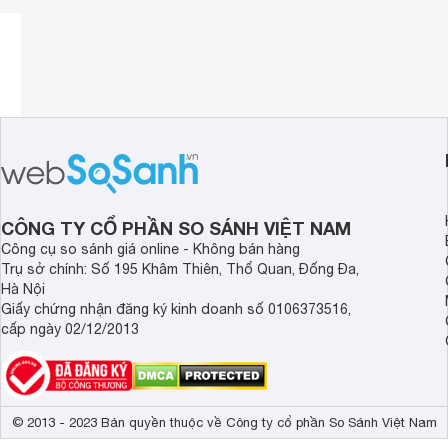
Thiết kế
Loa Braven
có phần vỏ bên ngoài được đúc bằng
chống va chạm cao để tăng cường khả năng chống sốc, cùn
thì Loa BRV-X có thể chịu được trong nước với độ sâu tối
gì.
CÔNG TY CỔ PHẦN SO SÁNH VIỆT NAM
Công cụ so sánh giá online - Không bán hàng
Trụ sở chính: Số 195 Khâm Thiên, Thổ Quan, Đống Đa,
Hà Nội
Giấy chứng nhận đăng ký kinh doanh số 0106373516,
cấp ngày 02/12/2013
© 2013 - 2023 Bản quyền thuộc về Công ty cổ phần So Sánh Việt Nam