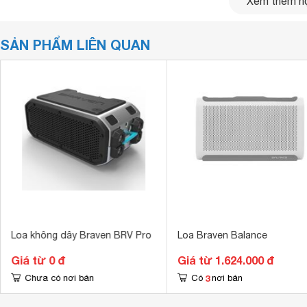
Xem thêm nộ
SẢN PHẨM LIÊN QUAN
Loa không dây Braven BRV Pro
Loa Braven Balance
Giá từ 0 đ
Giá từ 1.624.000 đ
3
Chưa có nơi bán
Có
nơi bán