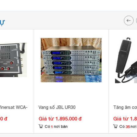
TỰ
Winersat WCA-
Vang số JBL UR30
Tăng âm cơ
00 đ
Giá từ 1.895.000 đ
Giá từ 1.
1
35
Có
nơi bán
Có
nơi