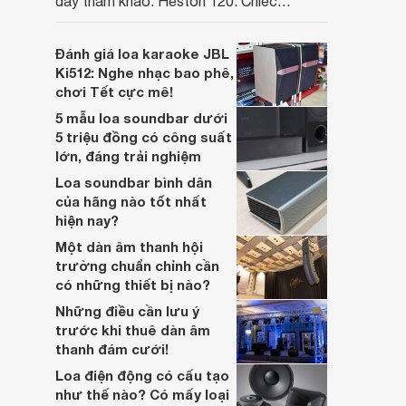
đầy tham khảo: Heston 120. Chiếc
soundbar này không chỉ có kích thước
lớn, kết nối đa dạng, mà còn ghi điểm nhờ
Đánh giá loa karaoke JBL
“chất Marshall” cùng cấu trúc âm thanh
Ki512: Nghe nhạc bao phê,
5.1.2 đầy hứa hẹn.
chơi Tết cực mê!
5 mẫu loa soundbar dưới
5 triệu đồng có công suất
lớn, đáng trải nghiệm
Loa soundbar bình dân
của hãng nào tốt nhất
hiện nay?
Một dàn âm thanh hội
trường chuẩn chỉnh cần
có những thiết bị nào?
Những điều cần lưu ý
trước khi thuê dàn âm
thanh đám cưới!
Loa điện động có cấu tạo
như thế nào? Có mấy loại