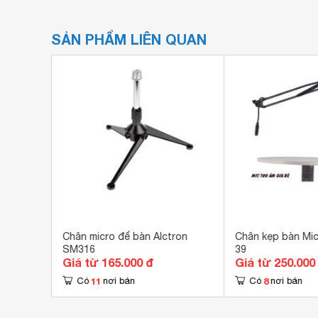
SẢN PHẨM LIÊN QUAN
02
Chân micro để bàn Alctron
Chân kẹp bàn Mi
SM316
39
Giá từ 165.000 đ
Giá từ 250.000
11
8
Có
nơi bán
Có
nơi bán