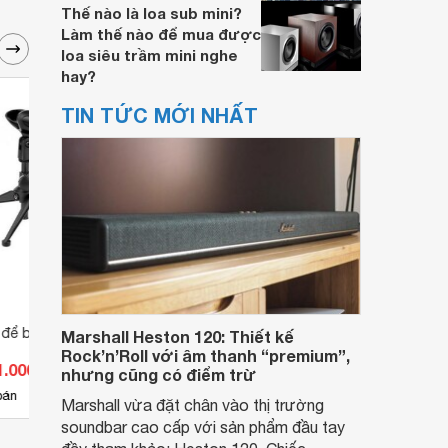
Thế nào là loa sub mini?
Làm thế nào để mua được
loa siêu trầm mini nghe
hay?
TIN TỨC MỚI NHẤT
 để bàn TS-07
Chân micro để bàn Soundking
Chân 
Marshall Heston 120: Thiết kế
DD032B
Rock’n’Roll với âm thanh “premium”,
1.000 đ
Giá từ 242.000 đ
Giá 
nhưng cũng có điểm trừ
6
bán
Có
nơi bán
Có
Marshall vừa đặt chân vào thị trường
soundbar cao cấp với sản phẩm đầu tay