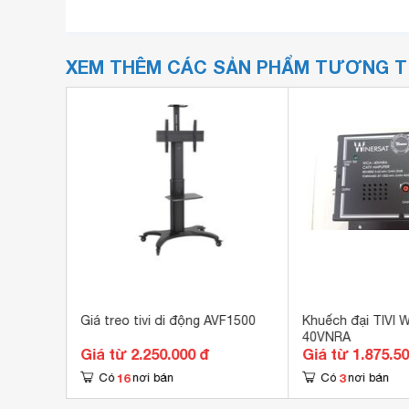
XEM THÊM CÁC SẢN PHẨM TƯƠNG 
VA1800
Giá treo tivi di động AVF1500
Khuếch đại TIVI 
40VNRA
Giá từ 2.250.000 đ
Giá từ 1.875.5
16
3
Có
nơi bán
Có
nơi bán