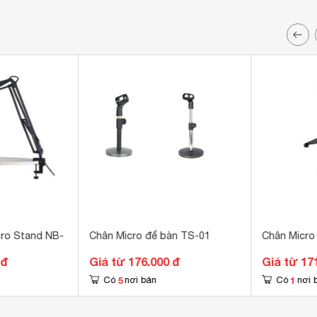
cro Stand NB-
Chân Micro để bàn TS-01
Chân Micro
 đ
Giá từ 176.000 đ
Giá từ 17
5
1
Có
nơi bán
Có
nơi 