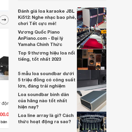
soundbar này không chỉ có kích thước
lớn, kết nối đa dạng, mà còn ghi điểm nhờ
Đánh giá loa karaoke JBL
“chất Marshall” cùng cấu trúc âm thanh
Ki512: Nghe nhạc bao phê,
5.1.2 đầy hứa hẹn.
chơi Tết cực mê!
Vương Quốc Piano
AnPiano.com - Đại lý
Yamaha Chính Thức
Top 9 thương hiệu loa nổi
tiếng, tốt nhất 2023
5 mẫu loa soundbar dưới
5 triệu đồng có công suất
lớn, đáng trải nghiệm
Loa soundbar bình dân
của hãng nào tốt nhất
 động Toa CA-160
Crossover DBX 166XL
Đế Mi
hiện nay?
ST 8
800.000 đ
Giá từ 1.900.000 đ
Giá 
Loa line array là gì? Cách
thức hoạt động ra sao?
3
 bán
Có
nơi bán
Có