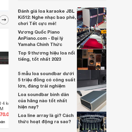
soundbar này không chỉ có kích thước
lớn, kết nối đa dạng, mà còn ghi điểm nhờ
Đánh giá loa karaoke JBL
“chất Marshall” cùng cấu trúc âm thanh
Ki512: Nghe nhạc bao phê,
5.1.2 đầy hứa hẹn.
chơi Tết cực mê!
Vương Quốc Piano
AnPiano.com - Đại lý
Yamaha Chính Thức
Top 9 thương hiệu loa nổi
tiếng, tốt nhất 2023
5 mẫu loa soundbar dưới
5 triệu đồng có công suất
lớn, đáng trải nghiệm
Loa soundbar bình dân
của hãng nào tốt nhất
D 4 kênh Vantech
Lọc xì am Equalizer DBX 2231S
Andro
hiện nay?
DM
870.000 đ
Giá từ 2.150.000 đ
Giá 
Loa line array là gì? Cách
thức hoạt động ra sao?
3
bán
Có
nơi bán
Có