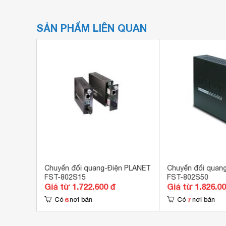
SẢN PHẨM LIÊN QUAN
 Media
Chuyển đổi quang-Điện PLANET
Chuyển đổi quang
FST-802S15
FST-802S50
Giá từ 1.722.600 đ
Giá từ 1.826.0
6
7
Có
nơi bán
Có
nơi bán