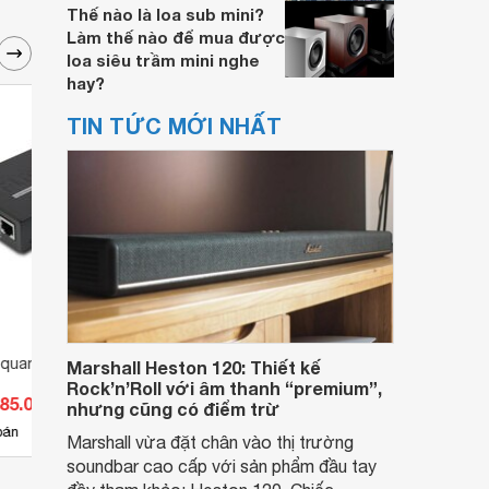
Thế nào là loa sub mini?
Làm thế nào để mua được
loa siêu trầm mini nghe
hay?
TIN TỨC MỚI NHẤT
quang điện Planet
Chuyển đổi quang điện Planet
Chuyể
Marshall Heston 120: Thiết kế
GST-805A
VF-10
Rock’n’Roll với âm thanh “premium”,
485.000 đ
Giá từ 1.420.100 đ
Giá 
nhưng cũng có điểm trừ
7
bán
Có
nơi bán
Có
Marshall vừa đặt chân vào thị trường
soundbar cao cấp với sản phẩm đầu tay