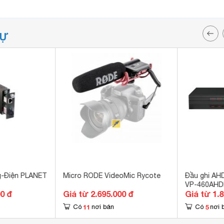
TỰ
g-Điện PLANET
Micro RODE VideoMic Rycote
Đầu ghi AH
VP-460AH
00 đ
Giá từ 2.695.000 đ
Giá từ 1.
11
5
Có
nơi bán
Có
nơi 