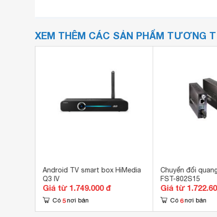
XEM THÊM CÁC SẢN PHẨM TƯƠNG 
micro
Android TV smart box HiMedia
Chuyển đổi quan
Q3 IV
FST-802S15
Giá từ 1.749.000 đ
Giá từ 1.722.6
5
6
Có
nơi bán
Có
nơi bán