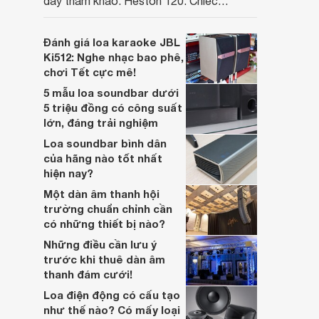
đầy tham khảo: Heston 120. Chiếc
soundbar này không chỉ có kích thước
lớn, kết nối đa dạng, mà còn ghi điểm nhờ
Đánh giá loa karaoke JBL
“chất Marshall” cùng cấu trúc âm thanh
Ki512: Nghe nhạc bao phê,
5.1.2 đầy hứa hẹn.
chơi Tết cực mê!
5 mẫu loa soundbar dưới
5 triệu đồng có công suất
lớn, đáng trải nghiệm
Loa soundbar bình dân
của hãng nào tốt nhất
hiện nay?
Một dàn âm thanh hội
trường chuẩn chỉnh cần
có những thiết bị nào?
Những điều cần lưu ý
trước khi thuê dàn âm
thanh đám cưới!
Loa điện động có cấu tạo
như thế nào? Có mấy loại