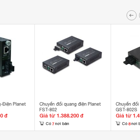
-Điện Planet
Chuyển đổi quang điện Planet
Chuyển đổi 
FST-802
GST-802S
00 đ
Giá từ 1.388.200 đ
Giá từ 1.
7
8
Có
nơi bán
Có
nơi 