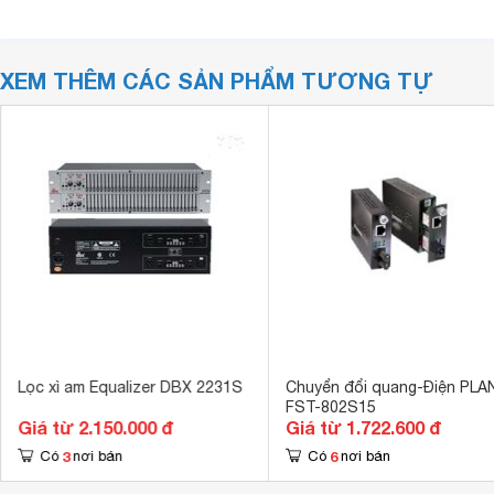
XEM THÊM CÁC SẢN PHẨM TƯƠNG TỰ
Lọc xì am Equalizer DBX 2231S
Chuyển đổi quang-Điện PLA
FST-802S15
Giá từ 2.150.000 đ
Giá từ 1.722.600 đ
3
6
Có
nơi bán
Có
nơi bán