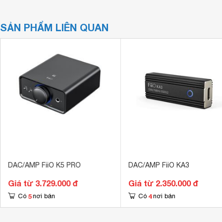
SẢN PHẨM LIÊN QUAN
DAC/AMP FiiO K5 PRO
DAC/AMP FiiO KA3
Giá từ 3.729.000 đ
Giá từ 2.350.000 đ
5
4
Có
nơi bán
Có
nơi bán