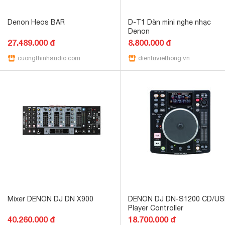
Denon Heos BAR
D-T1 Dàn mini nghe nhạc
Denon
27.489.000 đ
8.800.000 đ
cuongthinhaudio.com
dientuviethong.vn
Mixer DENON DJ DN X900
DENON DJ DN-S1200 CD/U
Player Controller
40.260.000 đ
18.700.000 đ