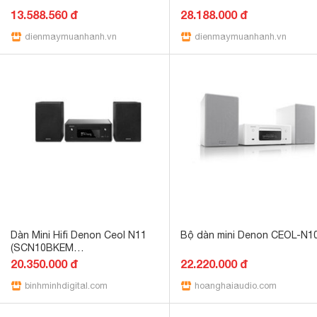
13.588.560 đ
28.188.000 đ
dienmaymuanhanh.vn
dienmaymuanhanh.vn
Dàn Mini Hifi Denon Ceol N11
Bộ dàn mini Denon CEOL-N1
(SCN10BKEM
+CD,RCDN11DABBKE2)
20.350.000 đ
22.220.000 đ
binhminhdigital.com
hoanghaiaudio.com