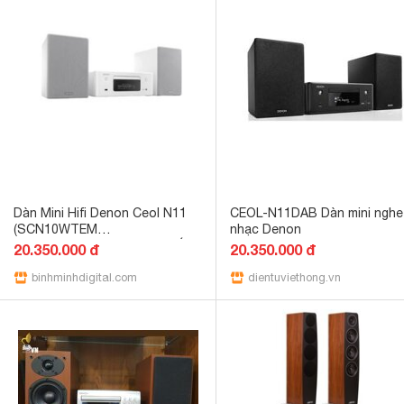
Dàn Mini Hifi Denon Ceol N11
CEOL-N11DAB Dàn mini nghe
(SCN10WTEM
nhạc Denon
+CD,RCDN11DABWTE2) (Trắng)
20.350.000 đ
20.350.000 đ
binhminhdigital.com
dientuviethong.vn