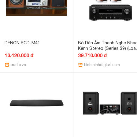
DENON RCD-M41
Bộ Dàn Âm Thanh Nghe Nhạc
Kênh Stereo (Series 39) (Loa
Jamo C97 + Amply Denon DR
13.420.000 đ
39.710.000 đ
800H)
audio.vn
binhminhdigital.com