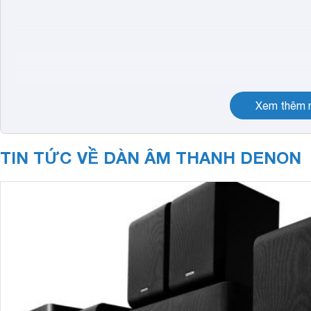
Xem thêm n
TIN TỨC VỀ DÀN ÂM THANH DENON