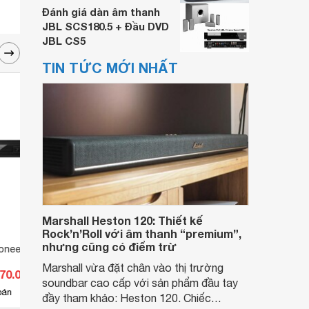
Đánh giá dàn âm thanh
JBL SCS180.5 + Đầu DVD
JBL CS5
TIN TỨC MỚI NHẤT
Marshall Heston 120: Thiết kế
Rock’n’Roll với âm thanh “premium”,
nhưng cũng có điểm trừ
oneer DV-3052V
Đầu DVD Pioneer DV-3022KV
Đầu D
(DV3022KV)
430V)
Marshall vừa đặt chân vào thị trường
870.000 đ
Giá từ 0 đ
Giá 
soundbar cao cấp với sản phẩm đầu tay
bán
Chưa có nơi bán
Ch
đầy tham khảo: Heston 120. Chiếc