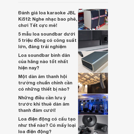
soundbar này không chỉ có kích thước
lớn, kết nối đa dạng, mà còn ghi điểm nhờ
Đánh giá loa karaoke JBL
“chất Marshall” cùng cấu trúc âm thanh
Ki512: Nghe nhạc bao phê,
5.1.2 đầy hứa hẹn.
chơi Tết cực mê!
5 mẫu loa soundbar dưới
5 triệu đồng có công suất
lớn, đáng trải nghiệm
Loa soundbar bình dân
của hãng nào tốt nhất
hiện nay?
Một dàn âm thanh hội
trường chuẩn chỉnh cần
có những thiết bị nào?
Những điều cần lưu ý
trước khi thuê dàn âm
thanh đám cưới!
Loa điện động có cấu tạo
như thế nào? Có mấy loại
loa điện động?