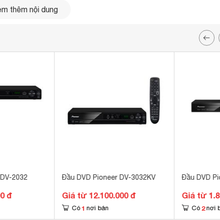
m thêm nội dung
 DV-2032
Đầu DVD Pioneer DV-3032KV
Đầu DVD Pi
00 đ
Giá từ 12.100.000 đ
Giá từ 1.
1
2
Có
nơi bán
Có
nơi 