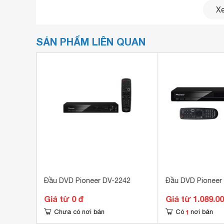
Xe
SẢN PHẨM LIÊN QUAN
22
Đầu DVD Pioneer DV-2242
Đầu DVD Pioneer
Giá từ 0 đ
Giá từ 1.089.0
1
Chưa có nơi bán
Có
nơi bán