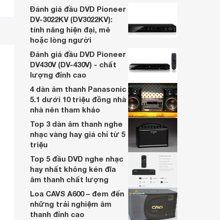
đĩa DVD Pioneer DV-2042K có thể coi là
Đánh giá đầu DVD Pioneer
sự lựa chọn hoàn hảo.
DV-3022KV (DV3022KV):
tính năng hiện đại, mê
hoặc lòng người
Đánh giá đầu DVD Pioneer
DV430V (DV-430V) - chất
lượng đỉnh cao
4 dàn âm thanh Panasonic
5.1 dưới 10 triệu đồng nhà
nhà nên tham khảo
Top 3 dàn âm thanh nghe
nhạc vàng hay giá chỉ từ 5
triệu
Top 5 đầu DVD nghe nhạc
hay nhất không kén đĩa
âm thanh chất lượng
Loa CAVS A600 – đem đến
những trải nghiệm âm
thanh đỉnh cao