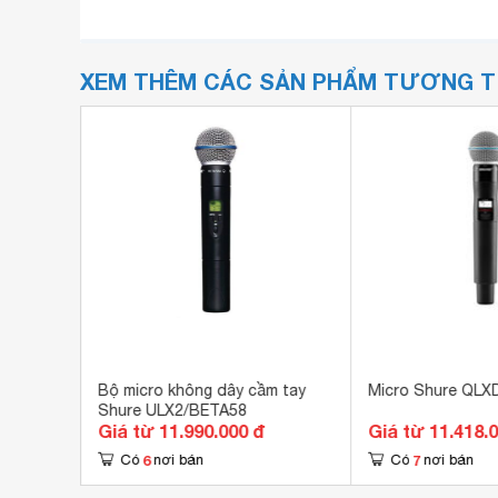
XEM THÊM CÁC SẢN PHẨM TƯƠNG 
2-S WH
Bộ micro không dây cầm tay
Micro Shure QLX
Shure ULX2/BETA58
Giá từ 11.990.000 đ
Giá từ 11.418.
6
7
Có
nơi bán
Có
nơi bán