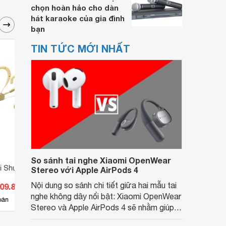
chọn hoàn hảo cho dàn
hát karaoke của gia đình
bạn
TIN TỨC MỚI NHẤT
So sánh tai nghe Xiaomi OpenWear
tai Shure WBH53T
Micro cài đầu Shure PG30
Micro
Stereo với Apple AirPods 4
Nội dung so sánh chi tiết giữa hai mẫu tai
409.899 đ
Giá từ 1.765.500 đ
Giá 
nghe không dây nổi bật: Xiaomi OpenWear
3
bán
Có
nơi bán
Có
Stereo và Apple AirPods 4 sẽ nhằm giúp
người dùng đưa ra lựa chọn phù hợp nhất