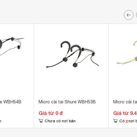
ure WBH54B
Micro cài tai Shure WBH53B
Micro cài 
Giá từ 0 đ
Giá từ 9.
2
n
Chưa có nơi bán
Có
nơi 