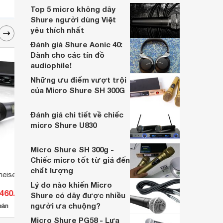
chúng ta hãy cùng điểm qua một số nét
Top 5 micro không dây
đặc điểm nổi bật của micro không dây này
Shure người dùng Việt
nhé!
yêu thích nhất
Đánh giá Shure Aonic 40:
Dành cho các tín đồ
audiophile!
Những ưu điểm vượt trội
của Micro Shure SH 300G
Đánh giá chi tiết về chiếc
micro Shure U830
Micro Shure SH 300g -
Chiếc micro tốt từ giá đến
chất lượng
heiser EW D1-835S
Micro AKG D12 VR
Micr
Lý do nào khiến Micro
.460.000 đ
Giá từ 12.430.000 đ
Giá 
Shure có dây được nhiều
người ưa chuộng?
3
bán
Có
nơi bán
Có
Micro Shure PG58 - Lựa