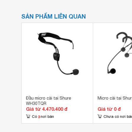
SẢN PHẨM LIÊN QUAN
X202B
Đầu micro cài tai Shure
Micro cài tai Sh
WH30TQR
Giá từ 4.470.400 đ
Giá từ 0 đ
3
Có
nơi bán
Chưa có nơi bá