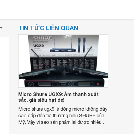
TIN TỨC LIÊN QUAN
Micro Shure UGX9: Âm thanh xuất
sắc, giá siêu hạt dẻ!
Micro shure ugx9 là dòng micro không dây
cao cấp đến từ thương hiệu SHURE của
Mỹ. Vậy vì sao sản phẩm lại được nhiều
người tin dùng và ưa chuộng như vậy thì