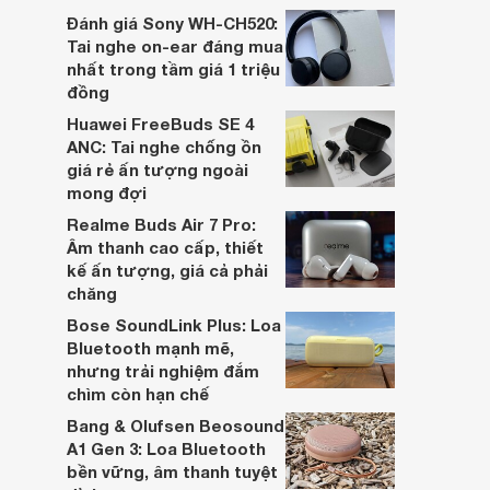
dựa trên nhu cầu và sở thích cá nhân. Cả
Đánh giá Sony WH-CH520:
hai đều là sản phẩm chất lượng cao,
Tai nghe on-ear đáng mua
nhưng hướng tới đối tượng khách hàng
nhất trong tầm giá 1 triệu
khác nhau.
đồng
Huawei FreeBuds SE 4
ANC: Tai nghe chống ồn
giá rẻ ấn tượng ngoài
mong đợi
Realme Buds Air 7 Pro:
Âm thanh cao cấp, thiết
kế ấn tượng, giá cả phải
chăng
Bose SoundLink Plus: Loa
Bluetooth mạnh mẽ,
nhưng trải nghiệm đắm
chìm còn hạn chế
Bang & Olufsen Beosound
A1 Gen 3: Loa Bluetooth
bền vững, âm thanh tuyệt