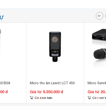
TỰ
D2/B58
Micro thu âm Lewitt LCT 450
Micro Senn
000 đ
Giá từ 9.350.000 đ
Giá từ 20
4
1
Có
nơi bán
Có
nơi 