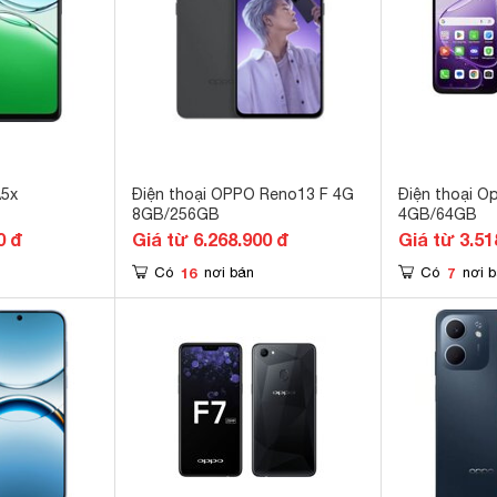
A5x
Điện thoại OPPO Reno13 F 4G
Điện thoại O
8GB/256GB
4GB/64GB
0 đ
Giá từ 6.268.900 đ
Giá từ 3.51
16
7
Có
nơi bán
Có
nơi 