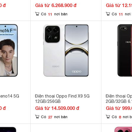
0 đ
Giá từ 6.268.900 đ
Giá từ 12.1
11
11
Có
nơi bán
Có
nơi
Reno14 5G
Điện thoại Oppo Find X9 5G
Điện thoại O
12GB/256GB
2GB/32GB 6.1
0 đ
Giá từ 14.509.000 đ
Giá từ 999.
27
8
Có
nơi bán
Có
nơi 