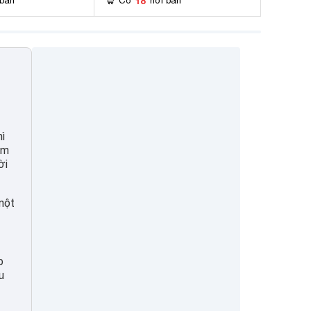
18
 bán
Có
nơi bán
ì
ằm
ời
một
p
u