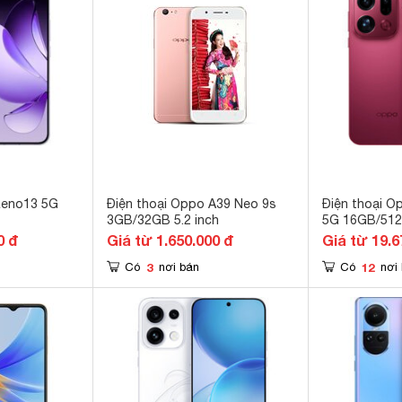
Reno13 5G
Điện thoại Oppo A39 Neo 9s
Điện thoại O
3GB/32GB 5.2 inch
5G 16GB/51
0 đ
Giá từ 1.650.000 đ
Giá từ 19.6
3
12
Có
nơi bán
Có
nơi