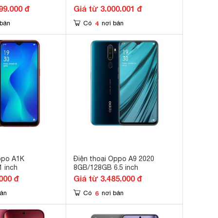
99.000 đ
Giá từ 3.000.001 đ
4
 bán
Có
nơi bán
ppo A1K
Điện thoại Oppo A9 2020
 inch
8GB/128GB 6.5 inch
000 đ
Giá từ 3.485.000 đ
6
bán
Có
nơi bán