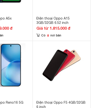
ppo A5x
Điện thoại Oppo A15
3GB/32GB 6.52 inch
9.000 đ
Giá từ 1.815.000 đ
8
bán
Có
nơi bán
Oppo Reno16 5G
Điện thoại Oppo F5 4GB/32GB
6 inch