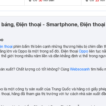
30
23
Có
nơi bán
Có
nơi
h bảng, Điện thoại - Smartphone, Điện thoại
po
ện thoại
phím bấm thì bên cạnh những thương hiệu bị chìm dần th
ãng lớn và Oppo là một trong số đó. Điện thoại
Oppo
liên tục n
thế giới trong nhiều năm liền và dần khẳng định vị thế trong ngư
 sản xuất? Chất lượng có tốt không? Cùng
Websosanh
tìm hiểu 
po là một công ty sản xuất của Trung Quốc và hãng có giấy phé
 thoại, hãng đã tham gia thị trường với tư cách nhà sản xuất đầ