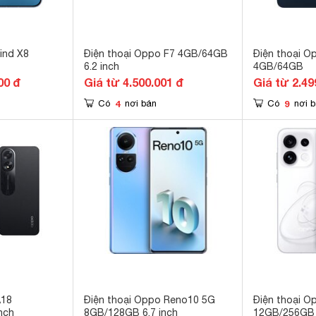
ind X8
Điện thoại Oppo F7 4GB/64GB
Điện thoại O
6.2 inch
4GB/64GB
00 đ
Giá từ 4.500.001 đ
Giá từ 2.49
4
9
Có
nơi bán
Có
nơi 
A18
Điện thoại Oppo Reno10 5G
Điện thoại 
nch
8GB/128GB 6.7 inch
12GB/256GB