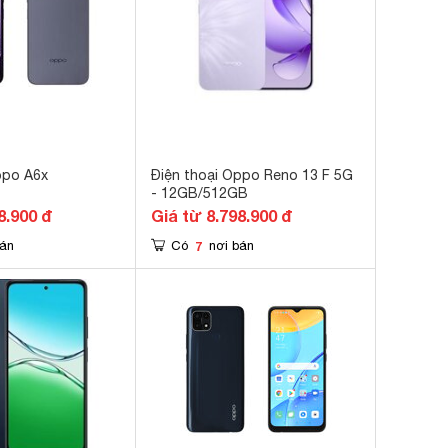
ppo A6x
Điện thoại Oppo Reno 13 F 5G
- 12GB/512GB
8.900 đ
Giá từ 8.798.900 đ
7
bán
Có
nơi bán