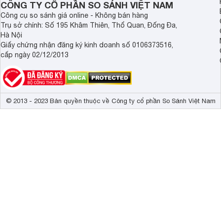
CÔNG TY CỔ PHẦN SO SÁNH VIỆT NAM
Core
Quad-core 
Công cụ so sánh giá online - Không bán hàng
Trụ sở chính: Số 195 Khâm Thiên, Thổ Quan, Đống Đa,
Tốc độ CPU
1.5 GHz
Hà Nội
GPU
PowerVR GE8
Giấy chứng nhận đăng ký kinh doanh số 0106373516,
cấp ngày 02/12/2013
Wifi
Wi-Fi 802.11 
GPS
A-GPS, GLO
Bluetooth
5.1, A2DP, LE
© 2013 - 2023 Bản quyền thuộc về Công ty cổ phần So Sánh Việt Nam
Kết nối USB
microUSB 2.0
Hồng ngoại
Không 
NFC
Không 
Jack tai nghe
3.5mm 
Dung lượng pin
5000 mAh
Tương tự thế hệ tiền nhiệm Samsung Galaxy A01, A02 vẫ
Ghi âm cuộc gọi
Có 
trái cùng logo Samsung quen thuộc.