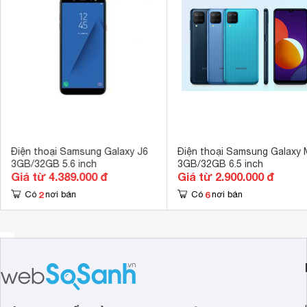
lưu lại dấu vân tay trên bề mặt.
Kích thước màn hình
6.5 inch
Độ phân giải màn hình
720 x 1600 pi
Ram
3 GB 
Bộ nhớ trong
32 GB 
Loại thẻ nhớ hỗ trợ
1TB 
Dung lượng thẻ nhớ tối đa
MicroSD 
Điện thoại Samsung Galaxy J6
Điện thoại Samsung Galaxy
Danh bạ có thể lưu trữ
Không giới hạ
3GB/32GB 5.6 inch
3GB/32GB 6.5 inch
Giá từ 4.389.000 đ
Giá từ 2.900.000 đ
Camera sau
13MP + 2MP 
2
6
Có
nơi bán
Có
nơi bán
Quay phim
Full HD 
Nhận diện khu
Tính năng camera
(AF), Xóa phô
Camera trước
5MP 
Tên CPU
Mediatek MT