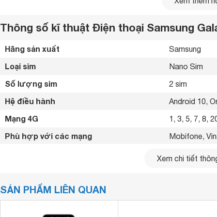
Xem thêm nộ
Thông số kĩ thuật Điện thoại Samsung Gal
Hãng sản xuất
Samsung 
Loại sim
Nano Sim 
Số lượng sim
2 sim 
Hệ điều hành
Android 10, On
Mạng 4G
1, 3, 5, 7, 8, 
Phù hợp với các mạng
Mobifone, Vina
Bàn phím Qwerty hỗ trợ
Có 
Xem chi tiết thông
Kích thước
164 x 75.9 x 
SẢN PHẨM LIÊN QUAN
Trọng lượng
206 g
Mặt lưng của Galaxy A02 3GB/32GB không bị đơn điệu mà 
Kiểu màn hình
PLS IPS 
nổi carbon. Thiết kế này còn giúp bạn cầm nắm được bám ta