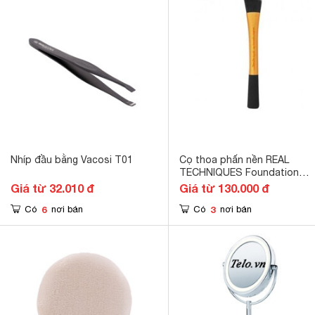
Nhíp đầu bằng Vacosi T01
Cọ thoa phấn nền REAL
TECHNIQUES Foundation
Brush
Giá từ 32.010 đ
Giá từ 130.000 đ
6
3
Có
nơi bán
Có
nơi bán