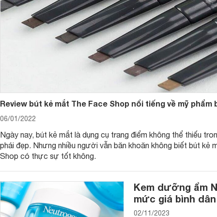
Một bộ trang điểm cơ bản không thể không sở hữu một lọ k
tia cực tím SPF từ 30+ trở lên luôn là sự lựa chọn lý tưởng 
Kem chống nắng có tác dụng bảo vệ hiệu quả cho làn da của 
làn da giảm thiểu bị bắt nắng và ảnh hưởng bởi các tác hại 
Hãy tậu cho mình kem chống nắng vừa có chỉ số SPF để chốn
và cả PA để có thể bảo vệ trước tia UVA (khiến da bị lão hoá
3. Nước hoa hồng
Review bút kẻ mắt The Face Shop nổi tiếng về mỹ phẩm b
Nước hoa hồng là một loại toner với công dụng làm sạch làn 
trong các nguyên nhân chính gây ra mụn.
06/01/2022
Ngày nay, bút kẻ mắt là dụng cụ trang điểm không thể thiếu tron
Nước hoa hồng sử dụng tốt nhất sau khi bạn đã rửa sạch m
phái đẹp. Nhưng nhiều người vẫn băn khoăn không biết bút kẻ
tác dụng tẩy trang, đây là dụng cụ make up tốt nhất dành r
trang nhẹ nhàng.
Shop có thực sự tốt không.
Kem dưỡng ẩm Ne
mức giá bình dân
02/11/2023