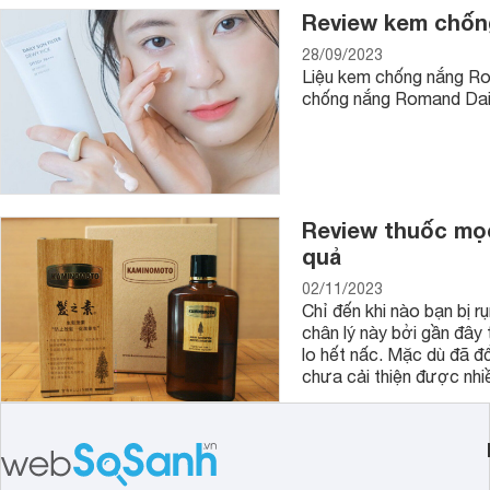
Review kem chống
28/09/2023
Liệu kem chống nắng Ro
chống nắng Romand Daily
5. Kem nền
Kem nền cực kỳ quan yếu đối với bộ điểm trang cá nhân. Mộ
của bạn trùng hợp nhất.
Review thuốc mọc
Ngoài ra, trong 1 vài dòng kem nền còn mang tích hợp thêm 
quả
khỏi những tác nhân với hại từ tia nắng mặt trời.
02/11/2023
Nếu như phấn trang điểm có thể giúp da mịn màng, trông tự 
Chỉ đến khi nào bạn bị r
thì kem nền được sinh ra để nhất quyết cho lớp phấn, giữ ch
chân lý này bởi gần đây
lo hết nấc. Mặc dù đã đổ
Khi lựa mua kem nền, hãy chọn kem sở hữu màu trùng với tô
chưa cải thiện được nhi
hợp nhất nhé!
Trộn kem nền cùng một ít serum dưỡng ẩm sẽ giúp kem nền n
6. Kem che khuyết điểm