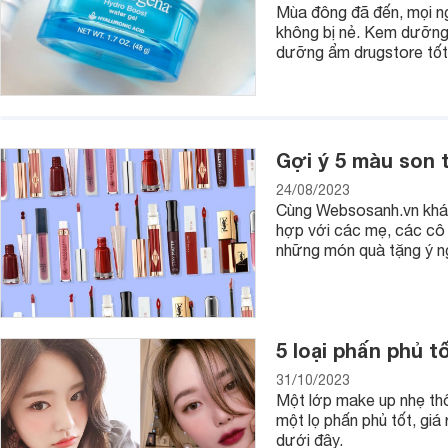
Mùa đông đã đến, mọi ng
không bị nẻ. Kem dưỡng
dưỡng ẩm drugstore tốt 
Gợi ý 5 màu son 
24/08/2023
Cùng Websosanh.vn khám 
hợp với các mẹ, các cô 
những món quà tặng ý n
5 loại phấn phủ t
31/10/2023
Một lớp make up nhẹ thô
một lọ phấn phủ tốt, giá
dưới đây.