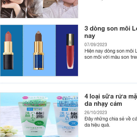
Mặt khác, lót 1 lớp mỏng toner hoa hồng lên lớp make-up còn
3 dòng son môi L
hay nói cách khác là để lớp điểm trang bám lâu trên da hơn.
nay
4. Kem lót dạng gel
07/09/2023
- Bộ trang điểm cơ bản sẽ không thể thiếu kem lót. Kem lót
Hiện nay dòng son môi Lo
bay hơi, đảm bảo quá trình kem dưỡng sẽ thu nhận hoàn toà
son môi với màu son tre
- Đối với những dòng da dầu, kem lót kiềm dầu có tác dụng 
nhờn tiết ra trên da bạn, giữ lớp trang điểm được bền hơn.
- Còn với da khô, kem lót sẽ hỗ trợ chế tạo và duy trì thêm
trang điểm bị mốc và dày phấn.
4 loại sữa rửa m
da nhạy cảm
26/10/2023
Đây những chia sẻ về cá
da hiệu quả.