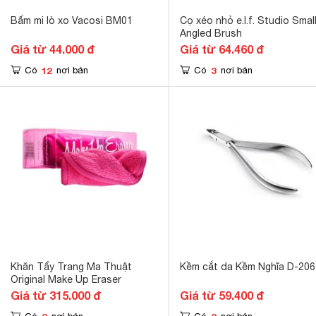
Bấm mi lò xo Vacosi BM01
Cọ xéo nhỏ e.l.f. Studio Smal
Angled Brush
Giá từ 44.000 đ
Giá từ 64.460 đ
12
3
Có
nơi bán
Có
nơi bán
Khăn Tẩy Trang Ma Thuật
Kềm cắt da Kềm Nghĩa D-206
Original Make Up Eraser
Giá từ 315.000 đ
Giá từ 59.400 đ