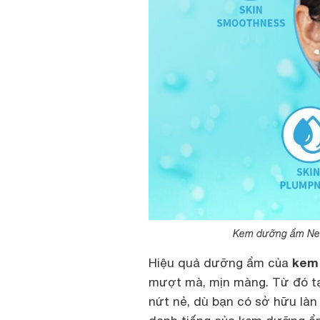
Kem dưỡng ẩm Neut
kem
Hiệu quả dưỡng ẩm của
mượt mà, mịn màng. Từ đó tạ
nứt nẻ, dù bạn có sở hữu làn