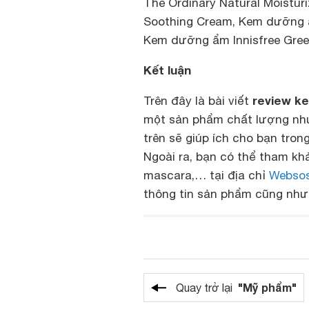
The Ordinary Natural Moistur
Soothing Cream, Kem dưỡng 
Kem dưỡng ẩm Innisfree Gree
Kết luận
review k
Trên đây là bài viết
một sản phẩm chất lượng như
trên sẽ giúp ích cho bạn tro
Ngoài ra, bạn có thể tham k
mascara,… tại địa chỉ
Websos
thông tin sản phẩm cũng như 
"Mỹ phẩm"
Quay trở lại