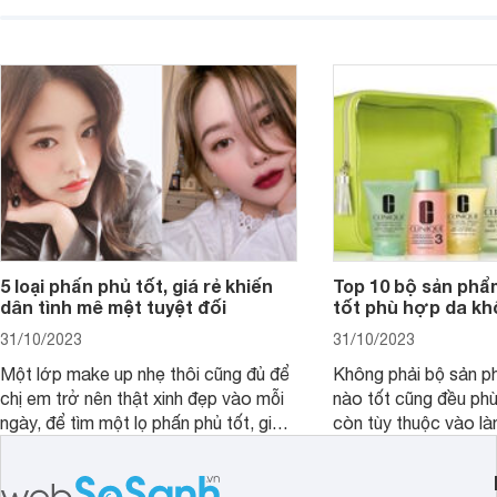
cả. Tóc thưa mà còn 
nấc. Mặc dù đã đổi rấ
gội, xả, trang bị cả 
mà vẫn chưa cải thiệ
5 loại phấn phủ tốt, giá rẻ khiến
Top 10 bộ sản ph
dân tình mê mệt tuyệt đối
tốt phù hợp da kh
31/10/2023
31/10/2023
Một lớp make up nhẹ thôi cũng đủ để
Không phải bộ sản 
chị em trở nên thật xinh đẹp vào mỗi
nào tốt cũng đều phù
ngày, để tìm một lọ phấn phủ tốt, giá
còn tùy thuộc vào là
rẻ phù hợp để sử dụng trong một
Cùng Websosanh.vn 
ngày dài cần đọc ngay bài viết dưới
các bộ dưỡng da tốt
đây.
từng loại da nhé!