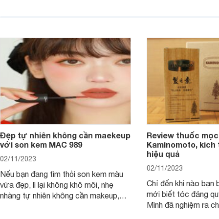
viết dưới đây sẽ giúp bạn.
hưởng tới làn da.
Đẹp tự nhiên không cần maekeup
Review thuốc mọc
với son kem MAC 989
Kaminomoto, kích 
hiệu quả
02/11/2023
02/11/2023
Nếu bạn đang tìm thỏi son kem màu
Chỉ đến khi nào bạn b
vừa đẹp, lì lại không khô môi, nhẹ
mới biết tóc đáng qu
nhàng tự nhiên không cần makeup,
Mình đã nghiệm ra ch
son kem MAC 989 chính là lựa chọn
đây tóc chẳng khác n
phù hợp.