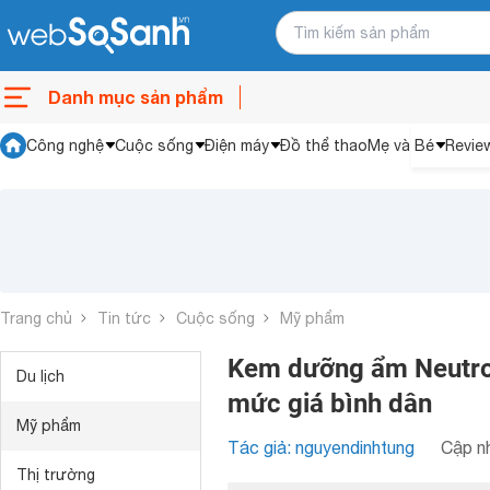
Danh mục sản phẩm
Công nghệ
Cuộc sống
Điện máy
Đồ thể thao
Mẹ và Bé
Revie
Trang chủ
Tin tức
Cuộc sống
Mỹ phẩm
Kem dưỡng ẩm Neutro
Du lịch
mức giá bình dân
Mỹ phẩm
Tác giả: nguyendinhtung
Cập nh
Thị trường