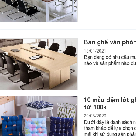
thoải mái cho nhân viên.
Ghế phòng họp: Ghế phòng họp sẽ được chọn lựa phụ thuộc v
nhiều cổ đông thì chất lượng phòng họp sẽ càng được nâng cấ
Ghế chức năng
Bàn ghế văn phò
Ghế chức năng là khái niệm còn nhiều người chưa biết đến,
thể dụng,...
13/01/2021
Bạn đang có nhu cầu mu
Ghế massage: Ghế massage thường được sử dụng với chức n
nào và sản phẩm nào đư
cho người sử dụng. Không những vậy ghế massage còn giúp p
ngồi quá lâu mà không thay đổi tư thế.
Ghế tập thể dụng: Ghế tập thể dục thường là các loại ghế 
bụng săn chắc, sức khỏe ổn định.
10 mẫu đệm lót g
từ 100k
29/05/2020
Dưới đây là danh sách 
tham khảo để lựa chọn c
mái khi sử dụng sản phẩ