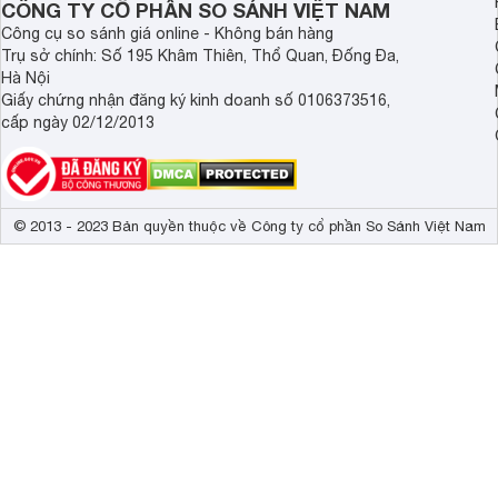
CÔNG TY CỔ PHẦN SO SÁNH VIỆT NAM
Công cụ so sánh giá online - Không bán hàng
Nội thất Fami
Trụ sở chính: Số 195 Khâm Thiên, Thổ Quan, Đống Đa,
Hà Nội
Với những thông tin về các dòng ghế thường được sử dụng tr
Giấy chứng nhận đăng ký kinh doanh số 0106373516,
đình, văn phòng,... những mẫu ghế với chức năng và công dụn
cấp ngày 02/12/2013
© 2013 - 2023 Bản quyền thuộc về Công ty cổ phần So Sánh Việt Nam