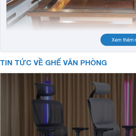
Xem thêm n
TIN TỨC VỀ GHẾ VĂN PHÒNG
Ghế gia đình
Phân loại các dòng ghế được sử dụng hiện nay
Ghế gia đình