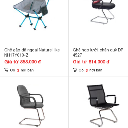
Ghế gấp dã ngoại NatureHike
Ghế họp lưới, chân quỳ DP
NH17Y010-Z
4527
Giá từ 858.000 đ
Giá từ 814.000 đ
3
3
Có
nơi bán
Có
nơi bán