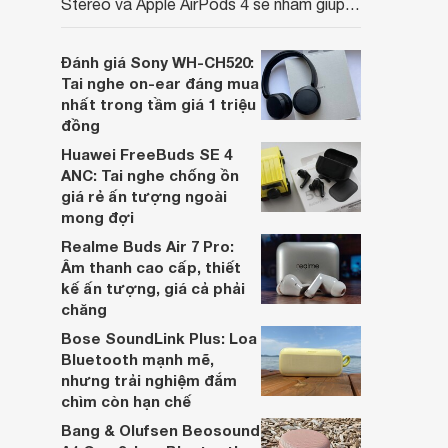
Stereo và Apple AirPods 4 sẽ nhằm giúp
người dùng đưa ra lựa chọn phù hợp nhất
dựa trên nhu cầu và sở thích cá nhân. Cả
Đánh giá Sony WH-CH520:
hai đều là sản phẩm chất lượng cao,
Tai nghe on-ear đáng mua
nhưng hướng tới đối tượng khách hàng
nhất trong tầm giá 1 triệu
khác nhau.
đồng
Huawei FreeBuds SE 4
ANC: Tai nghe chống ồn
giá rẻ ấn tượng ngoài
mong đợi
Realme Buds Air 7 Pro:
Âm thanh cao cấp, thiết
kế ấn tượng, giá cả phải
chăng
Bose SoundLink Plus: Loa
Bluetooth mạnh mẽ,
nhưng trải nghiệm đắm
chìm còn hạn chế
Bang & Olufsen Beosound