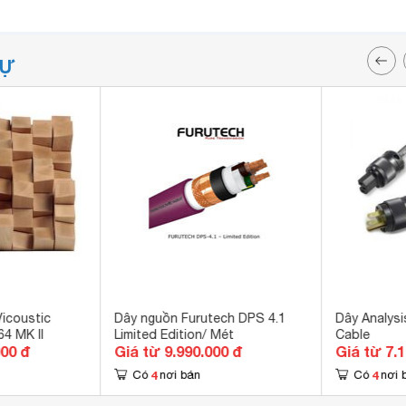
TỰ
Vicoustic
Dây nguồn Furutech DPS 4.1
Dây Analysi
4 MK II
Limited Edition/ Mét
Cable
000 đ
Giá từ 9.990.000 đ
Giá từ 7.
4
4
Có
nơi bán
Có
nơi 