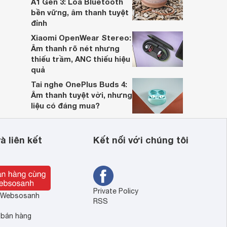
A1 Gen 3: Loa Bluetooth
bền vững, âm thanh tuyệt
đỉnh
Xiaomi OpenWear Stereo:
Âm thanh rõ nét nhưng
thiếu trầm, ANC thiếu hiệu
quả
Tai nghe OnePlus Buds 4:
Âm thanh tuyệt vời, nhưng
liệu có đáng mua?
à liên kết
Kết nối với chúng tôi
Private Policy
ề Websosanh
RSS
 bán hàng