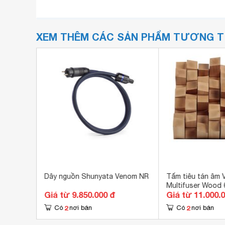
XEM THÊM CÁC SẢN PHẨM TƯƠNG 
Heaven
Dây nguồn Shunyata Venom NR
Tấm tiêu tán âm 
Multifuser Wood 6
Giá từ 9.850.000 đ
Giá từ 11.000.
2
2
Có
nơi bán
Có
nơi bán