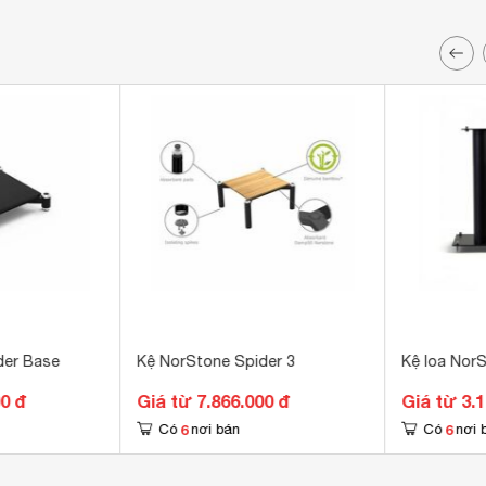
der Base
Kệ NorStone Spider 3
Kệ loa Nor
00 đ
Giá từ 7.866.000 đ
Giá từ 3.
6
6
Có
nơi bán
Có
nơi 