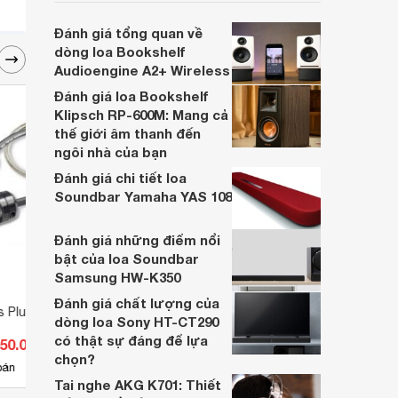
là một sản phẩm giá rẻ mà chất lượng
đáng để mua hay không? Cùng
Đánh giá tổng quan về
Websosanh tìm hiểu nhé.
dòng loa Bookshelf
Audioengine A2+ Wireless
Đánh giá loa Bookshelf
Klipsch RP-600M: Mang cả
thế giới âm thanh đến
ngôi nhà của bạn
Đánh giá chi tiết loa
Soundbar Yamaha YAS 108
Đánh giá những điểm nổi
bật của loa Soundbar
Samsung HW-K350
Đánh giá chất lượng của
s Plus Power Oval 2
Furutech DSS-4.1 Splitters
Dây P
dòng loa Sony HT-CT290
Silver
có thật sự đáng để lựa
150.000 đ
Giá từ 8.547.000 đ
Giá 
chọn?
3
bán
Có
nơi bán
Có
Tai nghe AKG K701: Thiết