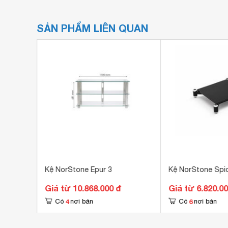
SẢN PHẨM LIÊN QUAN
E HiFi
Kệ NorStone Epur 3
Kệ NorStone Spi
Giá từ 10.868.000 đ
Giá từ 6.820.0
4
6
Có
nơi bán
Có
nơi bán