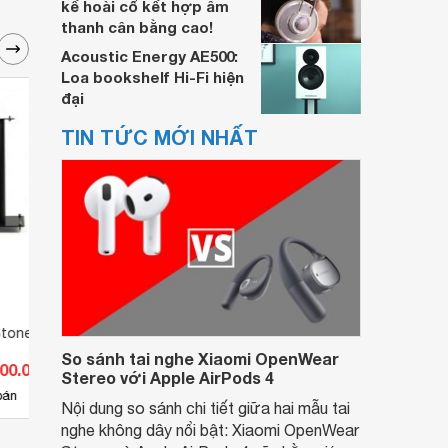
kế hoài cổ kết hợp âm
thanh cân bằng cao!
Acoustic Energy AE500:
Loa bookshelf Hi-Fi hiện
đại
TIN TỨC MỚI NHẤT
Stone Stylum 1
Chân loa Norstone Walk
Chân 
So sánh tai nghe Xiaomi OpenWear
100.000 đ
Giá từ 4.125.000 đ
Giá 
Stereo với Apple AirPods 4
4
bán
Có
nơi bán
Có
Nội dung so sánh chi tiết giữa hai mẫu tai
nghe không dây nổi bật: Xiaomi OpenWear