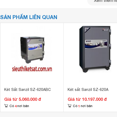
Xem thêm nộ
SẢN PHẨM LIÊN QUAN
Két Sắt Sanzil SZ-620ABC
Két sắt Sanzil SZ-620A
Giá từ 5.060.000 đ
Giá từ 10.197.000 đ
4
1
Có
nơi bán
Có
nơi bán