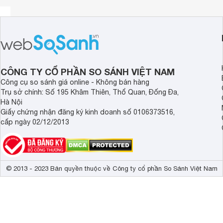
Thương hiệu két sắt Sanzil Hàn Quốc không chỉ là một thư
CÔNG TY CỔ PHẦN SO SÁNH VIỆT NAM
hiệu được nhiều người tiêu dùng lựa chọn. Với những tính 
két sắt an toàn đã đem đến sự tiện lợi khi tiêu dùng. Két sắ
Công cụ so sánh giá online - Không bán hàng
cùng lớn, được cấu tạo bằng lớp bột chống cháy Hàn Quốc 
Trụ sở chính: Số 195 Khâm Thiên, Thổ Quan, Đống Đa,
trong khoảng thời gian dài.
Hà Nội
Giấy chứng nhận đăng ký kinh doanh số 0106373516,
Két sắt Sanzil SZ-880AB được sản xuất theo tiêu chuẩn t
cấp ngày 02/12/2013
chống cháy rất cao và có báo động chống trộm. Được tran
vụ cho gia đình, ngân hàng, tiệm vàng, văn phòng và sản p
Chi tiết sản phẩm két sắt Hàn Quốc Sanzil SZ-880AB
© 2013 - 2023 Bản quyền thuộc về Công ty cổ phần So Sánh Việt Nam
Kích thước ngoài: (HxWxD) 880 x 570 x 500
Kích thước trong: (HxWxD) 670 x 430 x 325
Trọng lượng: 180kg