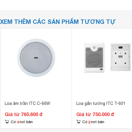
XEM THÊM CÁC SẢN PHẨM TƯƠNG TỰ
Loa âm trần ITC C-66W
Loa gắn tường ITC T-601
Giá từ 765.600 đ
Giá từ 750.000 đ
4
2
Có
nơi bán
Có
nơi bán