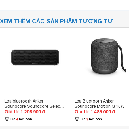
XEM THÊM CÁC SẢN PHẨM TƯƠNG TỰ
Loa bluetooth Anker
Loa Bluetooth Anker
Soundcore Soundcore Select 2
Soundcore Motion Q 16W
Giá từ 1.208.900 đ
Giá từ 1.485.000 đ
A3125
4
7
Có
nơi bán
Có
nơi bán