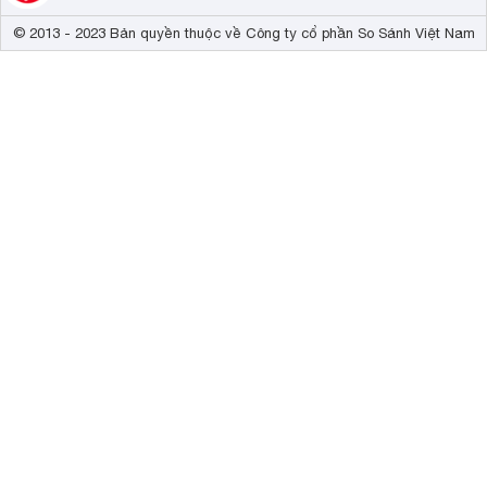
© 2013 - 2023 Bản quyền thuộc về Công ty cổ phần So Sánh Việt Nam
Công nghệ Bluetooth 4.0 hiện đại
Với công nghệ kết nối
không cần phải sử dụng những sợi cắm phức tạp mà vẫn t