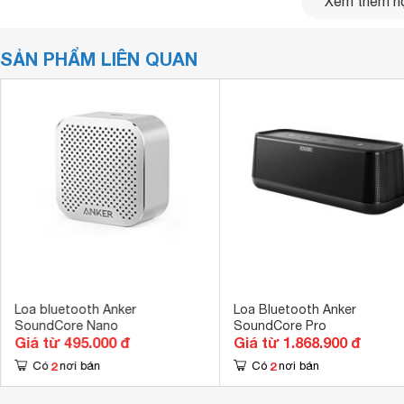
Xem thêm nộ
SẢN PHẨM LIÊN QUAN
Âm thanh rõ nét
Âm thanh rõ nét, tinh thể rõ ràng và bas
Loa bluetooth Anker
Loa Bluetooth Anker
thanh 3W và loa siêu trầm thụ động. Công nghệ chống cắt
SoundCore Nano
SoundCore Pro
bạn vì nó có nghĩa là để được nghe.
Giá từ 495.000 đ
Giá từ 1.868.900 đ
2
2
Có
nơi bán
Có
nơi bán