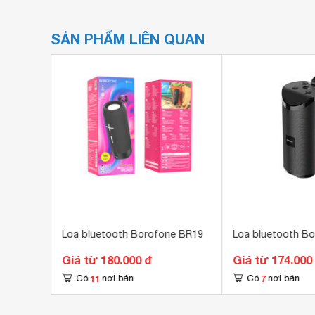
SẢN PHẨM LIÊN QUAN
ne BR14
Loa bluetooth Borofone BR19
Loa bluetooth B
Giá từ 180.000 đ
Giá từ 174.000
11
7
Có
nơi bán
Có
nơi bán