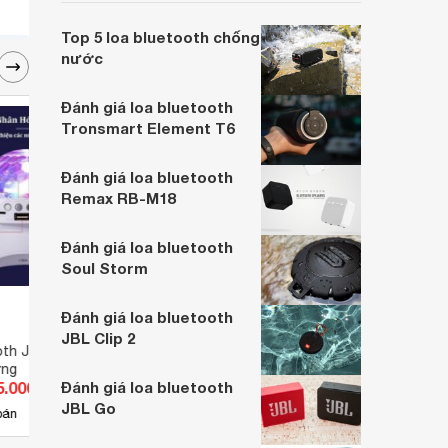
Sony SRS-XB13 - một mẫu loa được
nhiều người lựa chọn ngay trong bài viết.
Top 5 loa bluetooth chống
nước
Đánh giá loa bluetooth
Tronsmart Element T6
Đánh giá loa bluetooth
Remax RB-M18
Đánh giá loa bluetooth
Soul Storm
Đánh giá loa bluetooth
JBL Clip 2
oth JBL L740 kèm
Loa bluetooth đa năng Hoco
Loa b
ờng
BS42
5.000 đ
Đánh giá loa bluetooth
Giá từ 152.900 đ
Giá 
JBL Go
4
bán
Có
nơi bán
Có