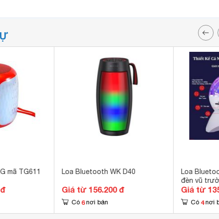
TỰ
&G mã TG611
Loa Bluetooth WK D40
Loa Blueto
đèn vũ trư
 đ
Giá từ 156.200 đ
Giá từ 13
6
4
Có
nơi bán
Có
nơi 