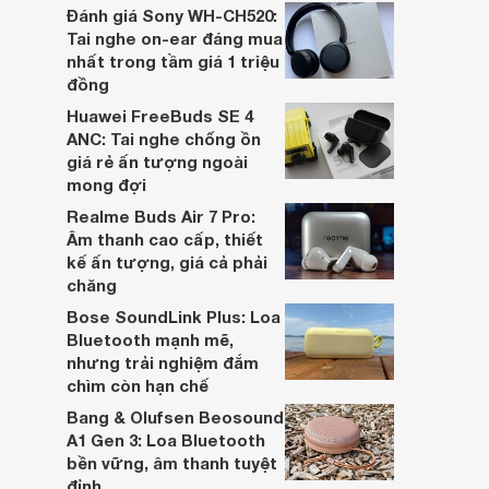
dựa trên nhu cầu và sở thích cá nhân. Cả
Đánh giá Sony WH-CH520:
hai đều là sản phẩm chất lượng cao,
Tai nghe on-ear đáng mua
nhưng hướng tới đối tượng khách hàng
nhất trong tầm giá 1 triệu
khác nhau.
đồng
Huawei FreeBuds SE 4
ANC: Tai nghe chống ồn
giá rẻ ấn tượng ngoài
mong đợi
Realme Buds Air 7 Pro:
Âm thanh cao cấp, thiết
kế ấn tượng, giá cả phải
chăng
Bose SoundLink Plus: Loa
Bluetooth mạnh mẽ,
nhưng trải nghiệm đắm
chìm còn hạn chế
Bang & Olufsen Beosound
A1 Gen 3: Loa Bluetooth
bền vững, âm thanh tuyệt
đỉnh