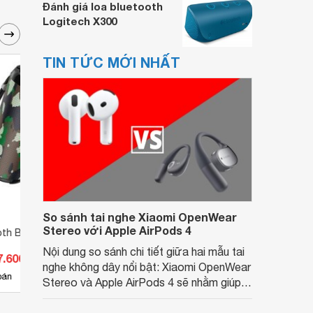
Đánh giá loa bluetooth
Logitech X300
TIN TỨC MỚI NHẤT
So sánh tai nghe Xiaomi OpenWear
Stereo với Apple AirPods 4
oth Borofone BR15
Loa bluetooth Borofone BR22
Loa B
Nội dung so sánh chi tiết giữa hai mẫu tai
7.600 đ
Giá từ 195.800 đ
Giá 
nghe không dây nổi bật: Xiaomi OpenWear
7
bán
Có
nơi bán
Có
Stereo và Apple AirPods 4 sẽ nhằm giúp
người dùng đưa ra lựa chọn phù hợp nhất