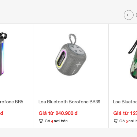
orofone BR5
Loa Bluetooth Borofone BR39
Loa Blueto
 đ
Giá từ 240.900 đ
Giá từ 12
4
5
Có
nơi bán
Có
nơi 