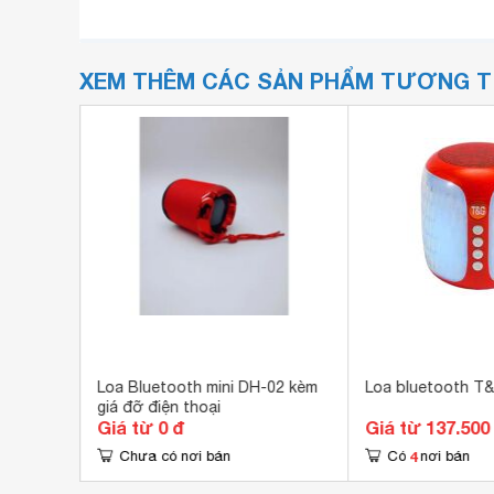
XEM THÊM CÁC SẢN PHẨM TƯƠNG 
1
Loa Bluetooth mini DH-02 kèm
Loa bluetooth T
giá đỡ điện thoại
Giá từ 0 đ
Giá từ 137.500
4
Chưa có nơi bán
Có
nơi bán