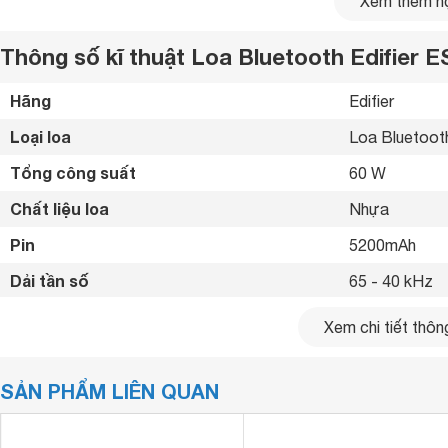
Xem thêm nộ
Thông số kĩ thuật Loa Bluetooth Edifier E
Hãng
Edifier 
Loại loa
Loa Bluetoot
Tổng công suất
60 W
Chất liệu loa
Nhựa 
Pin
5200mAh 
Dải tần số
65 - 40 kHz 
Thời gian sử dụng
12 giờ 
Xem chi tiết thông
Hi-Res Audio

Công nghệ âm thanh
Hi-Res Audio W
SẢN PHẨM LIÊN QUAN
Công nghệ Ma
1 driver mid-low và 2 driver tweeter
Phím điều khiển
Nút bấm vật l