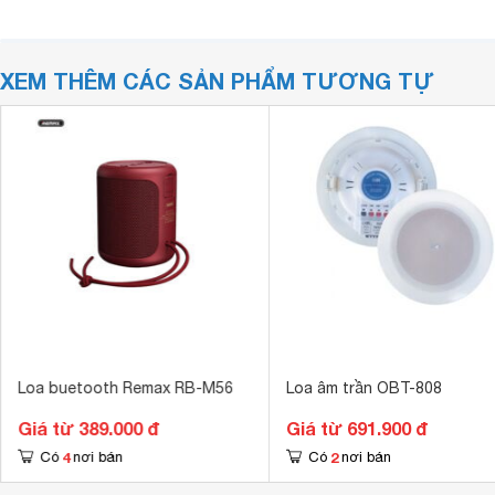
XEM THÊM CÁC SẢN PHẨM TƯƠNG TỰ
Loa buetooth Remax RB-M56
Loa âm trần OBT-808
Giá từ 389.000 đ
Giá từ 691.900 đ
4
2
Có
nơi bán
Có
nơi bán