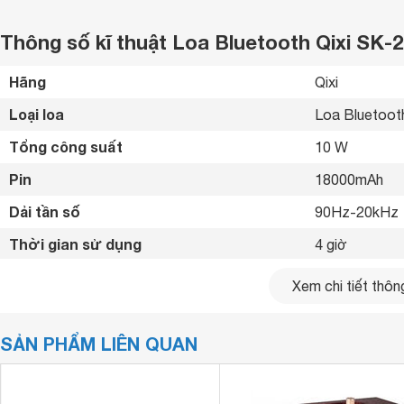
Thông số kĩ thuật Loa Bluetooth Qixi SK-
Hãng
Qixi 
Loại loa
Loa Bluetoot
Tổng công suất
10 W
Pin
18000mAh 
Dải tần số
90Hz-20kHz 
Thời gian sử dụng
4 giờ 
Kết nối không dây
Bluetooth 5.0
Xem chi tiết thông
Kết nối khác
USB, AUX, ng
SẢN PHẨM LIÊN QUAN
Khoảng cách kết nối tối đa
10 m
Kích thước loa chính
296 x 164 x 