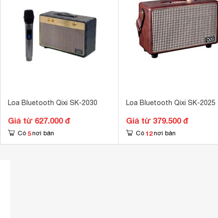
Khối lượng loa chính
2.26 kg
Tổng số loa bass
1 loa
Tổng số loa Treble
1 loa
Loa Bluetooth Qixi SK-2030
Loa Bluetooth Qixi SK-2025
Giá từ 627.000 đ
Giá từ 379.500 đ
5
12
Có
nơi bán
Có
nơi bán