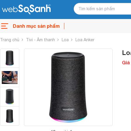
Danh mục sản phẩm
Trang chủ
Tivi - Âm thanh
Loa
Loa Anker
Lo
Giá