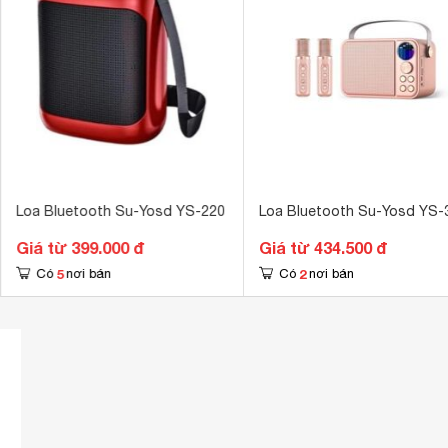
Kích thước loa chính
340 x 180 x 
Khối lượng loa chính
2.16 kg
Loa Bluetooth Su-Yosd YS-220
Loa Bluetooth Su-Yosd YS-
Giá từ 399.000 đ
Giá từ 434.500 đ
5
2
Có
nơi bán
Có
nơi bán