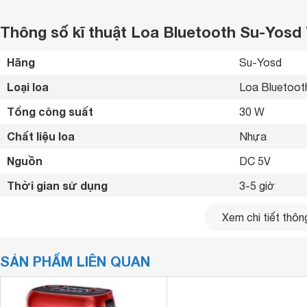
Thông số kĩ thuật Loa Bluetooth Su-Yosd
Hãng
Su-Yosd 
Loại loa
Loa Bluetoot
Tổng công suất
30 W
Chất liệu loa
Nhựa 
Nguồn
DC 5V 
Thời gian sử dụng
3-5 giờ 
Tiện ích
Có 2 micro đi
Xem chi tiết thông
Kết nối không dây
Bluetooth 5.0
SẢN PHẨM LIÊN QUAN
Kết nối khác
USB, AUX 
Khoảng cách kết nối tối đa
10 m