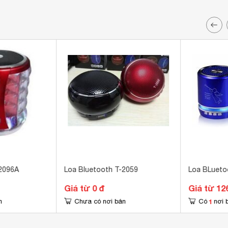
2096A
Loa Bluetooth T-2059
Loa BLueto
Giá từ 0 đ
Giá từ 12
1
n
Chưa có nơi bán
Có
nơi 