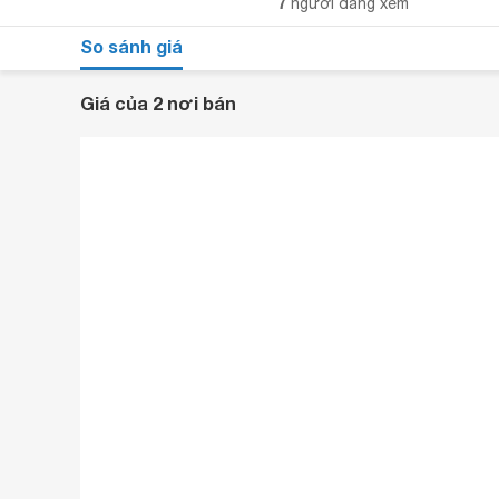
7
người đang xem
So sánh giá
Giá của 2 nơi bán