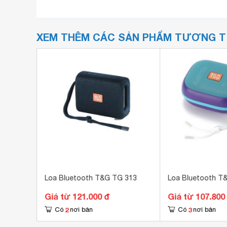
XEM THÊM CÁC SẢN PHẨM TƯƠNG 
ty BS-01
Loa Bluetooth T&G TG 313
Loa Bluetooth T
Giá từ 121.000 đ
Giá từ 107.800
2
3
Có
nơi bán
Có
nơi bán