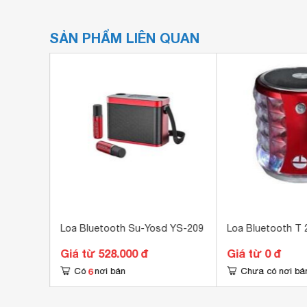
SẢN PHẨM LIÊN QUAN
356
Loa Bluetooth Su-Yosd YS-209
Loa Bluetooth T 
Giá từ 528.000 đ
Giá từ 0 đ
6
Có
nơi bán
Chưa có nơi bá