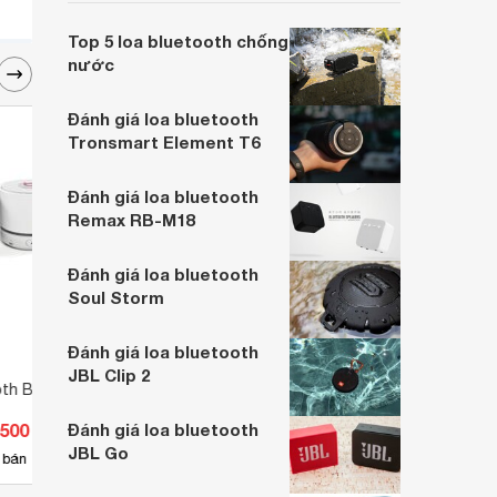
Sony SRS-XB13 - một mẫu loa được
nhiều người lựa chọn ngay trong bài viết.
Top 5 loa bluetooth chống
nước
Đánh giá loa bluetooth
Tronsmart Element T6
Đánh giá loa bluetooth
Remax RB-M18
Đánh giá loa bluetooth
Soul Storm
Đánh giá loa bluetooth
JBL Clip 2
oth Beats S11
Loa bluetooth SC-208
Loa b
S12
.500 đ
Đánh giá loa bluetooth
Giá từ 101.000 đ
Giá 
JBL Go
3
 bán
Có
nơi bán
Có