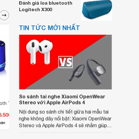
Đánh giá loa bluetooth
Logitech X300
TIN TỨC MỚI NHẤT
So sánh tai nghe Xiaomi OpenWear
Stereo với Apple AirPods 4
oth T-2308
Loa Bluetooth T&G 112
Loa 
Nội dung so sánh chi tiết giữa hai mẫu tai
6.500 đ
Giá từ 225.500 đ
Giá 
nghe không dây nổi bật: Xiaomi OpenWear
2
bán
Có
nơi bán
Có
Stereo và Apple AirPods 4 sẽ nhằm giúp
người dùng đưa ra lựa chọn phù hợp nhất