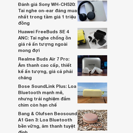
dựa trên nhu cầu và sở thích cá nhân. Cả
Đánh giá Sony WH-CH520:
hai đều là sản phẩm chất lượng cao,
Tai nghe on-ear đáng mua
nhưng hướng tới đối tượng khách hàng
nhất trong tầm giá 1 triệu
khác nhau.
đồng
Huawei FreeBuds SE 4
ANC: Tai nghe chống ồn
giá rẻ ấn tượng ngoài
mong đợi
Realme Buds Air 7 Pro:
Âm thanh cao cấp, thiết
kế ấn tượng, giá cả phải
chăng
Bose SoundLink Plus: Loa
Bluetooth mạnh mẽ,
nhưng trải nghiệm đắm
chìm còn hạn chế
Bang & Olufsen Beosound
A1 Gen 3: Loa Bluetooth
bền vững, âm thanh tuyệt
đỉnh