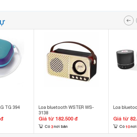
TỰ
&G TG 394
Loa bluetooth WSTER WS-
Loa blueto
3138
 đ
Giá từ 182.500 đ
Giá từ 82
3
10
Có
nơi bán
Có
nơi