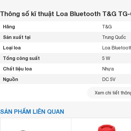
Thông số kĩ thuật Loa Bluetooth T&G TG-
Hãng
T&G 
Sản xuất tại
Trung Quốc 
Loại loa
Loa Bluetoot
Tổng công suất
5 W
Chất liệu loa
Nhựa 
Nguồn
DC 5V 
Pin
500mAh 
Xem chi tiết thông
Dải tần số
120hz-20khz 
SẢN PHẨM LIÊN QUAN
Trở kháng
4 Ohms
Độ nhạy
90 dB