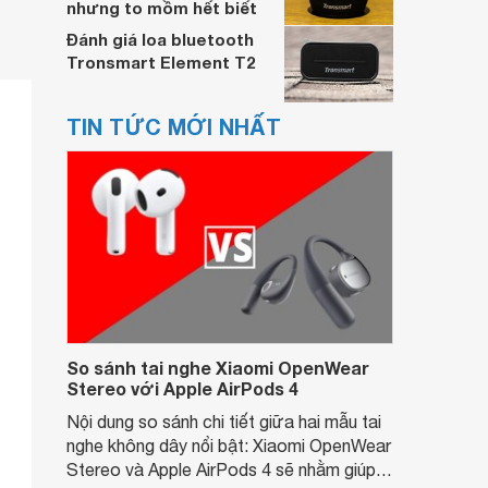
nhưng to mồm hết biết
Đánh giá loa bluetooth
Tronsmart Element T2
TIN TỨC MỚI NHẤT
So sánh tai nghe Xiaomi OpenWear
Stereo với Apple AirPods 4
Nội dung so sánh chi tiết giữa hai mẫu tai
nghe không dây nổi bật: Xiaomi OpenWear
Stereo và Apple AirPods 4 sẽ nhằm giúp