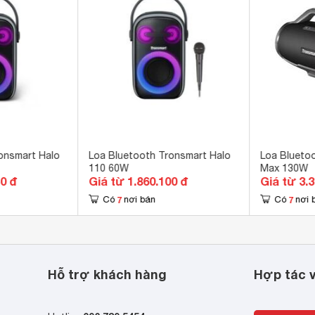
 bấm vật lý 
 có thể chống được nước xịt vào loa theo mọi hướng, chịu
.
ng nước IPX6 
etooth 5.0 
roSD, USB, AUX 
nsmart 
m
onsmart Halo
Loa Bluetooth Tronsmart Halo
Loa Blueto
110 60W
Max 130W
 x 183 x 150 mm
40 đ
Giá từ 1.860.100 đ
Giá từ 3.
7
7
8 kg
Có
nơi bán
Có
nơi 
Hỗ trợ khách hàng
Hợp tác v