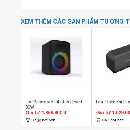
XEM THÊM CÁC SẢN PHẨM TƯƠNG 
 chống
Loa Bluetooth HiFuture Event
Loa Tronsmart F
rt BT
80W
Giá từ 1.856.800 đ
Giá từ 1.929.0
20
1
Có
nơi bán
Có
nơi bán