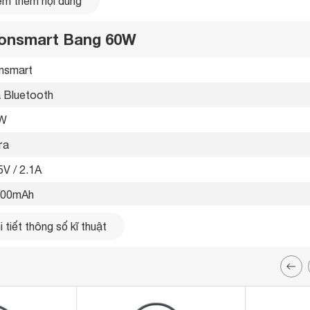
m thêm nội dung
Tronsmart Bang 60W
nsmart 
 Bluetooth 
 W
a 
V / 2.1A 
00mAh 
z-20kHz 
 tiết thông số kĩ thuật
W cùng hai màng rung thụ động mang đến âm thanh sắc nét và
giờ 
giờ 
i không dây tới 100 loa để một thiết bị duy nhất mang lại cho
thanh SoundPulse

 chỉnh EQ 