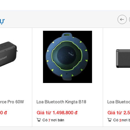
TỰ
orce Pro 60W
Loa Bluetooth Kingta B18
Loa Blueto
00 đ
Giá từ 1.498.800 đ
Giá từ 2.
7
3
Có
nơi bán
Có
nơi 