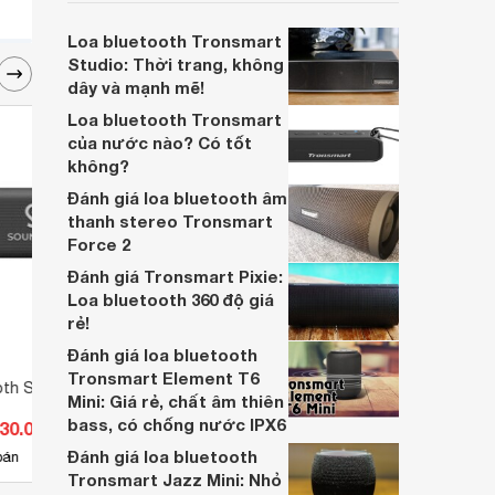
bền tốt và chất lượng âm thanh ở mức ổn.
Rất may, ta cũng có những chiếc như
Loa bluetooth Tronsmart
Tronsmart Splash 1 được thiết kế cho
Studio: Thời trang, không
những nhu cầu như vậy.
dây và mạnh mẽ!
Loa bluetooth Tronsmart
của nước nào? Có tốt
không?
Đánh giá loa bluetooth âm
thanh stereo Tronsmart
Force 2
Đánh giá Tronsmart Pixie:
Loa bluetooth 360 độ giá
rẻ!
Đánh giá loa bluetooth
Tronsmart Element T6
oth Sounarc M1
Loa bluetooth Tronsmart Force
Loa 
Mini: Giá rẻ, chất âm thiên
SE 50W
bass, có chống nước IPX6
530.000 đ
Giá từ 1.747.900 đ
Giá 
Đánh giá loa bluetooth
2
bán
Có
nơi bán
Có
Tronsmart Jazz Mini: Nhỏ