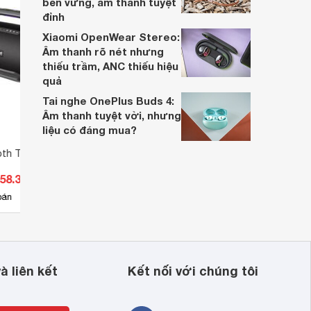
bền vững, âm thanh tuyệt
đỉnh
Xiaomi OpenWear Stereo:
Âm thanh rõ nét nhưng
thiếu trầm, ANC thiếu hiệu
quả
Tai nghe OnePlus Buds 4:
Âm thanh tuyệt vời, nhưng
liệu có đáng mua?
oth Tronsmart Bang
Loa bluetooth di động
Loa T
Tronsmart Bang Mini 50W
358.300 đ
Giá từ 1.550.000 đ
Giá 
8
bán
Có
nơi bán
Có
à liên kết
Kết nối với chúng tôi