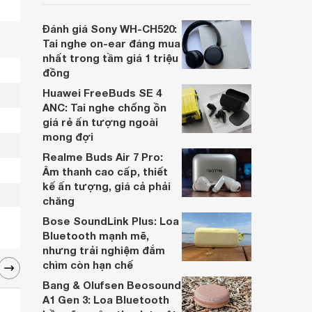
người dùng đưa ra lựa chọn phù hợp nhất
dựa trên nhu cầu và sở thích cá nhân. Cả
Đánh giá Sony WH-CH520:
hai đều là sản phẩm chất lượng cao,
Tai nghe on-ear đáng mua
nhưng hướng tới đối tượng khách hàng
nhất trong tầm giá 1 triệu
khác nhau.
đồng
Huawei FreeBuds SE 4
ANC: Tai nghe chống ồn
giá rẻ ấn tượng ngoài
mong đợi
Realme Buds Air 7 Pro:
Âm thanh cao cấp, thiết
kế ấn tượng, giá cả phải
chăng
Bose SoundLink Plus: Loa
Bluetooth mạnh mẽ,
nhưng trải nghiệm đắm
chìm còn hạn chế
Bang & Olufsen Beosound
A1 Gen 3: Loa Bluetooth