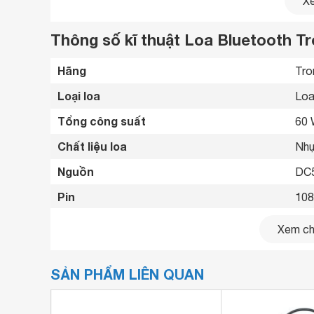
Xe
Thông số kĩ thuật Loa Bluetooth 
Hãng
Tro
Loại loa
Loa
Tổng công suất
60
Chất liệu loa
Nhự
Nguồn
DC5
Pin
108
Dải tần số
70H
Công nghệ âm thanh
Xem chi
Công nghệ SoundPulse với công suất loa lớn 60
Thời gian sử dụng
15 
âm trầm mạnh mẽ.
SẢN PHẨM LIÊN QUAN
Thời gian sạc
4.5 
Công nghệ TuneConn cho phép người dùng ghép nố
bạn trải nghiệm nghe nhất quán.
Âm 
Công nghệ âm thanh
Tuỳ