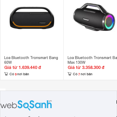
Kích thước loa chính
298 x 164.5 
hỗ trợ kết nối Bluetooth 5.0 và trang bị thêm cổng USB, A
Khối lượng loa chính
2.16 kg
Loa Bluetooth Tronsmart Bang
Loa Bluetooth Tronsmart B
60W
Max 130W
Giá từ 1.639.440 đ
Giá từ 3.358.300 đ
9
7
Có
nơi bán
Có
nơi bán