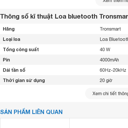
Xem thêm nộ
Thông số kĩ thuật Loa bluetooth Tronsma
Hãng
Tronsmart 
Loại loa
Loa Bluetoot
Tổng công suất
40 W
Pin
4000mAh 
Dải tần số
60Hz-20kHz 
Thời gian sử dụng
20 giờ 
Tiện ích
Có đèn RGB 
Xem chi tiết thông
Kết nối không dây
Bluetooth 5.0
SẢN PHẨM LIÊN QUAN
Kết nối khác
MicroSD, US
Đèn LED RGB trên thân trước nhìn rất độc đáo.
Khoảng cách kết nối tối đa
15 m
Kết nối đa dạng