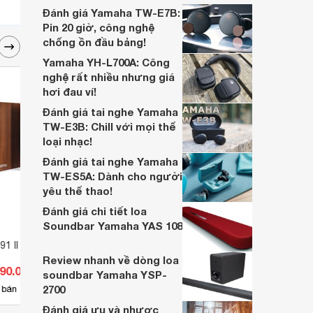
vi tính công suất lớn. Hãy cùng điểm qua
Đánh giá Yamaha TW-E7B:
15 loa vi tính tốt nhất hiện nay.
Pin 20 giờ, công nghệ
chống ồn đầu bảng!
Yamaha YH-L700A: Công
nghệ rất nhiều nhưng giá
hơi đau ví!
Đánh giá tai nghe Yamaha
TW-E3B: Chill với mọi thể
loại nhạc!
Đánh giá tai nghe Yamaha
TW-ES5A: Dành cho người
yêu thể thao!
Đánh giá chi tiết loa
Soundbar Yamaha YAS 108
1 II
Loa nén Bosch LBC 3437/00
Loa J
Review nhanh về dòng loa
190.000 đ
Giá từ 15.566.100 đ
Giá 
soundbar Yamaha YSP-
2700
3
 bán
Có
nơi bán
Có
Đánh giá ưu và nhược