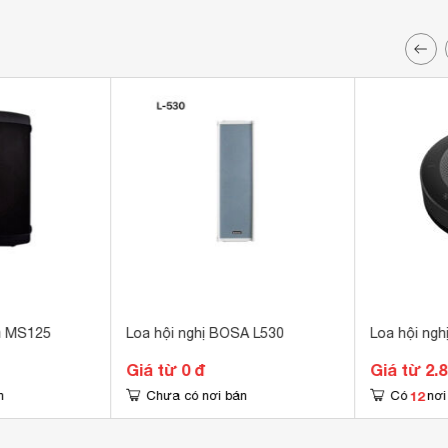
a MS125
Loa hội nghị BOSA L530
Loa hội ng
Giá từ 0 đ
Giá từ 2.
12
n
Chưa có nơi bán
Có
nơi