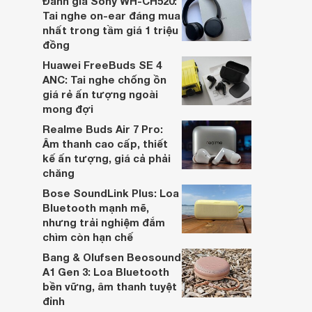
Đánh giá Sony WH-CH520:
hai đều là sản phẩm chất lượng cao,
Tai nghe on-ear đáng mua
nhưng hướng tới đối tượng khách hàng
nhất trong tầm giá 1 triệu
khác nhau.
đồng
Huawei FreeBuds SE 4
ANC: Tai nghe chống ồn
giá rẻ ấn tượng ngoài
mong đợi
Realme Buds Air 7 Pro:
Âm thanh cao cấp, thiết
kế ấn tượng, giá cả phải
chăng
Bose SoundLink Plus: Loa
Bluetooth mạnh mẽ,
nhưng trải nghiệm đắm
chìm còn hạn chế
Bang & Olufsen Beosound
A1 Gen 3: Loa Bluetooth
bền vững, âm thanh tuyệt
đỉnh