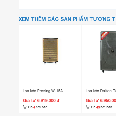
XEM THÊM CÁC SẢN PHẨM TƯƠNG 
-62 AG2
Loa kéo Prosing W-15A
Loa kéo Dalton 
Giá từ 6.919.000 đ
Giá từ 6.950.0
4
49
Có
nơi bán
Có
nơi bán