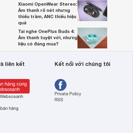
Xiaomi OpenWear Stereo:
Âm thanh rõ nét nhưng
thiếu trầm, ANC thiếu hiệu
quả
Tai nghe OnePlus Buds 4:
Âm thanh tuyệt vời, nhưng
liệu có đáng mua?
à liên kết
Kết nối với chúng tôi
Private Policy
ề Websosanh
RSS
 bán hàng