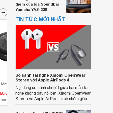
điểm của loa Soundbar
Yamaha YAS-209
TIN TỨC MỚI NHẤT
So sánh tai nghe Xiaomi OpenWear
Stereo với Apple AirPods 4
hị Maxhub BM20
Loa hội nghị Plantronics Calisto
Loa h
Nội dung so sánh chi tiết giữa hai mẫu tai
3200, USB-C (210901-01)
850.000 đ
nghe không dây nổi bật: Xiaomi OpenWear
Giá từ 2.277.000 đ
Giá 
Stereo và Apple AirPods 4 sẽ nhằm giúp
6
 bán
Có
nơi bán
Có
người dùng đưa ra lựa chọn phù hợp nhất
dựa trên nhu cầu và sở thích cá nhân. Cả