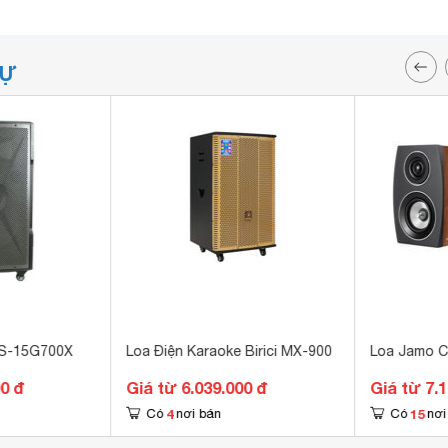
TỰ
TS-15G700X
Loa Điện Karaoke Birici MX-900
Loa Jamo C9
00 đ
Giá từ 6.039.000 đ
Giá từ 7.
4
15
Có
nơi bán
Có
nơi