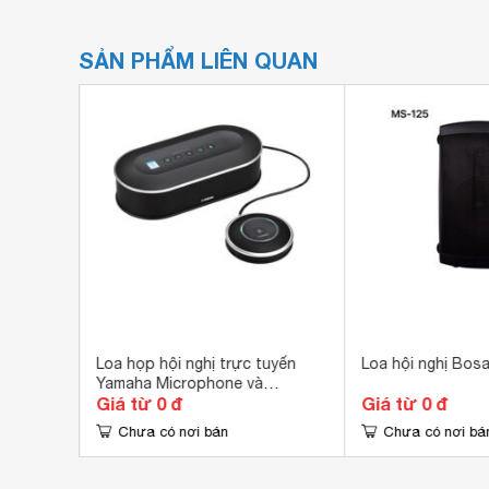
SẢN PHẨM LIÊN QUAN
Loa họp hội nghị trực tuyến
Loa hội nghị Bos
0
Yamaha Microphone và
Giá từ 0 đ
Giá từ 0 đ
Speaker system YVC-1000MS
Chưa có nơi bán
Chưa có nơi bá