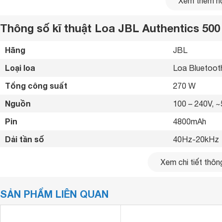
Xem thêm nộ
Thông số kĩ thuật Loa JBL Authentics 500
Hãng
JBL 
Loại loa
Loa Bluetoot
Tổng công suất
270 W
Nguồn
100 – 240V, 
Pin
4800mAh 
Dải tần số
40Hz-20kHz 
Thời gian sử dụng
8 giờ 
Xem chi tiết thông
Công nghệ âm thanh
Dolby Atmos 
SẢN PHẨM LIÊN QUAN
Tiện ích
Tích hợp hỗ t
Kết nối không dây
Bluetooth 5.3