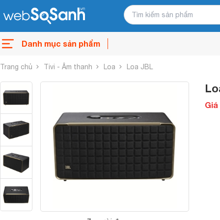
Danh mục sản phẩm
Trang chủ
Tivi - Âm thanh
Loa
Loa JBL
Lo
Giá 