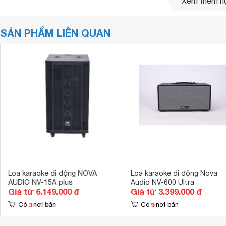
Xem thêm nộ
SẢN PHẨM LIÊN QUAN
Loa karaoke di động NOVA
Loa karaoke di động Nova
AUDIO NV-15A plus
Audio NV-600 Ultra
Giá từ 6.149.000 đ
Giá từ 3.399.000 đ
3
9
Có
nơi bán
Có
nơi bán
Bo mạch nằm mặt trên, nhỏ gọn đem lại sự tiện lợi cho ng
âm thanh. Trọng lượng loa chỉ 9.5kg nên rất phù hợp để man