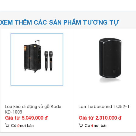
XEM THÊM CÁC SẢN PHẨM TƯƠNG TỰ
Loa kéo di động vỏ gỗ Koda
Loa Turbosound TCI52-T
KD-1009
Giá từ 5.049.000 đ
Giá từ 2.310.000 đ
2
4
Có
nơi bán
Có
nơi bán