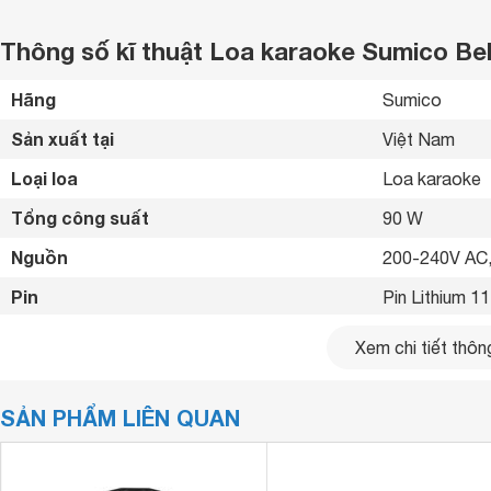
Thông số kĩ thuật Loa karaoke Sumico Bel
Hãng
Sumico 
Sản xuất tại
Việt Nam 
Loại loa
Loa karaoke 
Tổng công suất
90 W
Nguồn
200-240V AC,
Pin
Pin Lithium 1
Dải tần số
45Hz - 20 KH
Xem chi tiết thông
Thời gian sử dụng
8 giờ 
SẢN PHẨM LIÊN QUAN
Thời gian sạc
4-5 giờ 
Tiện ích
Có 2 micro đi