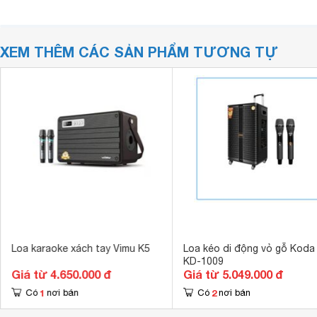
XEM THÊM CÁC SẢN PHẨM TƯƠNG TỰ
Loa karaoke xách tay Vimu K5
Loa kéo di động vỏ gỗ Koda
KD-1009
Giá từ 4.650.000 đ
Giá từ 5.049.000 đ
1
2
Có
nơi bán
Có
nơi bán